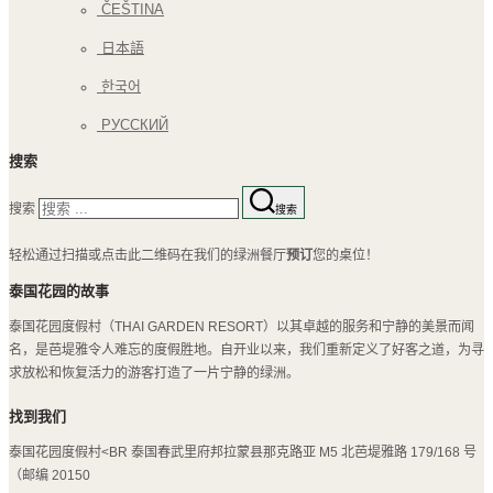
ČEŠTINA
日本語
한국어
РУССКИЙ
搜索
搜索
搜索
轻松通过扫描或点击此二维码在我们的绿洲餐厅
预订
您的桌位！
泰国花园的故事
泰国花园度假村（THAI GARDEN RESORT）以其卓越的服务和宁静的美景而闻
名，是芭堤雅令人难忘的度假胜地。自开业以来，我们重新定义了好客之道，为寻
求放松和恢复活力的游客打造了一片宁静的绿洲。
找到我们
泰国花园度假村<BR 泰国春武里府邦拉蒙县那克路亚 M5 北芭堤雅路 179/168 号
（邮编 20150