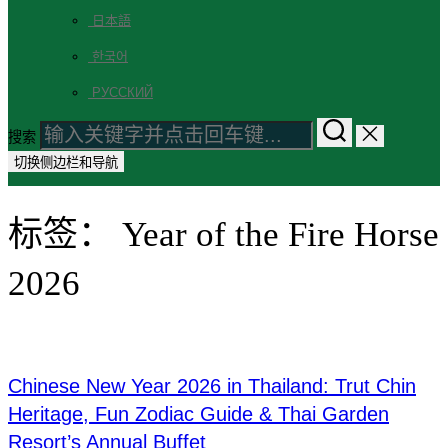
日本語
한국어
РУССКИЙ
搜索
切换侧边栏和导航
标签：
Year of the Fire Horse
2026
Chinese New Year 2026 in Thailand: Trut Chin
Heritage, Fun Zodiac Guide & Thai Garden
Resort’s Annual Buffet