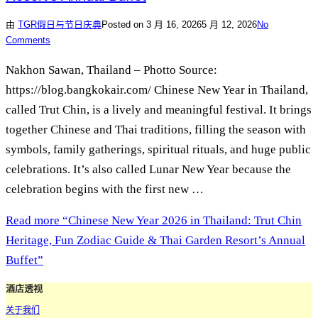
由
TGR
假日与节日庆典
Posted on
3 月 16, 2026
5 月 12, 2026
No
Comments
Nakhon Sawan, Thailand – Photto Source:
https://blog.bangkokair.com/ Chinese New Year in Thailand,
called Trut Chin, is a lively and meaningful festival. It brings
together Chinese and Thai traditions, filling the season with
symbols, family gatherings, spiritual rituals, and huge public
celebrations. It’s also called Lunar New Year because the
celebration begins with the first new …
Read more
“Chinese New Year 2026 in Thailand: Trut Chin
Heritage, Fun Zodiac Guide & Thai Garden Resort’s Annual
Buffet”
酒店透视
关于我们