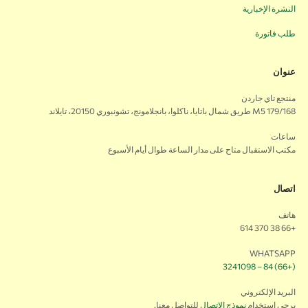
النشرة الإخبارية
طلب فاتورة
عنوان
منتجع تاي جاردن
179/168 M5 طريق شمال باتايا، ناكلوا، بانجلامونج، تشونبوري 20150، تايلاند
ساعات
مكتب الاستقبال متاح على مدار الساعة طوال أيام الأسبوع
اتصال
هاتف
+66 38 370 614
WHATSAPP
(+66) 84 – 3241098
البريد الإلكتروني
يرجى استخدام
نموذج الاتصال
للتواصل معنا.