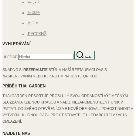
العربية
日本語
한국어
РУССКИЙ
VYHLEDÁVÁNÍ
HLEDAT:
Hledat
SNADNO SI
REZERVUJTE
STŮL V NAŠÍ RESTAURACI OASIS
NASKENOVÁNÍM NEBO KLIKNUTÍM NA TENTO QR KÓD!
PŘÍBĚH THAI GARDEN
THAI GARDEN RESORT JE PROSLULÝ SVOU ODDANOSTÍ VÝJIMEČNÝM
SLUŽBÁM A KLIDNOU KRÁSOU A NABÍZÍ NEZAPOMENUTELNÝ ÚNIK V
PATTAYI. OD SVÉHO OTEVŘENÍ JSME NOVĚ DEFINOVALI POHOSTINNOST A
VYTVOŘILI KLIDNOU OÁZU PRO CESTOVATELE HLEDAJÍCÍ RELAXACI A
OMLAZENÍ.
NAJDĚTE NÁS