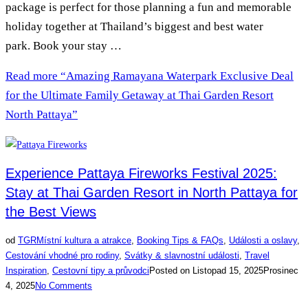
package is perfect for those planning a fun and memorable
holiday together at Thailand’s biggest and best water
park. Book your stay …
Read more
“Amazing Ramayana Waterpark Exclusive Deal
for the Ultimate Family Getaway at Thai Garden Resort
North Pattaya”
Experience Pattaya Fireworks Festival 2025:
Stay at Thai Garden Resort in North Pattaya for
the Best Views
od
TGR
Místní kultura a atrakce
,
Booking Tips & FAQs
,
Události a oslavy
,
Cestování vhodné pro rodiny
,
Svátky & slavnostní události
,
Travel
Inspiration
,
Cestovní tipy a průvodci
Posted on
Listopad 15, 2025
Prosinec
4, 2025
No Comments