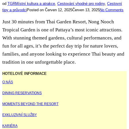
od
TGR
Místní kultura a atrakce
,
Cestování vhodné pro rodiny
,
Cestovní
tipy a průvodci
Posted on
Červen 12, 2025
Červen 13, 2025
No Comments
Just 30 minutes from Thai Garden Resort, Nong Nooch
Tropical Garden is one of Pattaya’s most iconic attractions.
With stunning themed gardens, cultural performances, and
fun for all ages, it’s the perfect day trip for nature lovers,
families, and anyone looking to experience Thai beauty and
tradition in one unforgettable place.
HOTELOVÉ INFORMACE
O NÁS
DINING RESERVATIONS
MOMENTS BEYOND THE RESORT
EXKLUZIVNÍ SLUŽBY
KARIÉRA