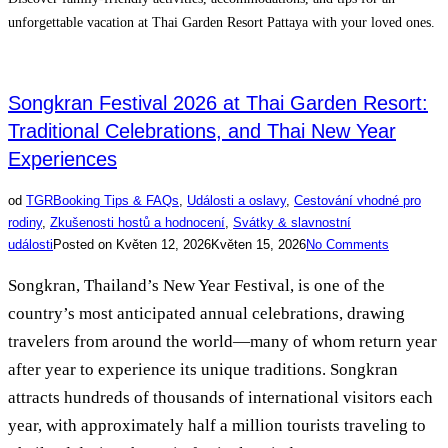
unforgettable vacation at Thai Garden Resort Pattaya with your loved ones.
Songkran Festival 2026 at Thai Garden Resort:
Traditional Celebrations, and Thai New Year
Experiences
od
TGR
Booking Tips & FAQs
,
Události a oslavy
,
Cestování vhodné pro
rodiny
,
Zkušenosti hostů a hodnocení
,
Svátky & slavnostní
události
Posted on
Květen 12, 2026
Květen 15, 2026
No Comments
Songkran, Thailand’s New Year Festival, is one of the
country’s most anticipated annual celebrations, drawing
travelers from around the world—many of whom return year
after year to experience its unique traditions. Songkran
attracts hundreds of thousands of international visitors each
year, with approximately half a million tourists traveling to