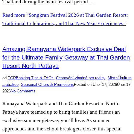
Thailand during the main festival period …
Read more
“Songkran Festival 2026 at Thai Garden Resort:
Traditional Celebrations, and Thai New Year Experiences”
Amazing Ramayana Waterpark Exclusive Deal
for the Ultimate Family Getaway at Thai Garden
Resort North Pattaya
od
TGR
Booking Tips & FAQs
,
Cestování vhodné pro rodiny
,
Místní kultura
a atrakce
,
Seasonal Offers & Promotions
Posted on
Únor 17, 2026
Únor 17,
2026
No Comments
Ramayana Waterpark and Thai Garden Resort in North
Pattaya have teamed up to bring families and friends an
exclusive summer getaway you’ll love. As summer
approaches and the school break gets closer, this special