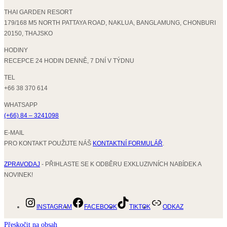
THAI GARDEN RESORT
179/168 M5 NORTH PATTAYA ROAD, NAKLUA, BANGLAMUNG, CHONBURI
20150, THAJSKO
HODINY
RECEPCE 24 HODIN DENNĚ, 7 DNÍ V TÝDNU
TEL
+66 38 370 614
WHATSAPP
(+66) 84 – 3241098
E-MAIL
PRO KONTAKT POUŽIJTE NÁŠ
KONTAKTNÍ FORMULÁŘ
.
ZPRAVODAJ
- PŘIHLASTE SE K ODBĚRU EXKLUZIVNÍCH NABÍDEK A
NOVINEK!
INSTAGRAM
FACEBOOK
TIKTOK
ODKAZ
Přeskočit na obsah