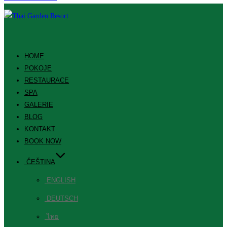
HOME
POKOJE
RESTAURACE
SPA
GALERIE
BLOG
KONTAKT
BOOK NOW
ČEŠTINA
ENGLISH
DEUTSCH
ไทย