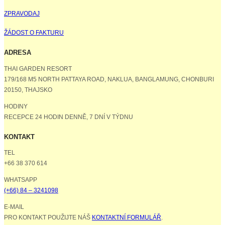
ZPRAVODAJ
ŽÁDOST O FAKTURU
ADRESA
THAI GARDEN RESORT
179/168 M5 NORTH PATTAYA ROAD, NAKLUA, BANGLAMUNG, CHONBURI
20150, THAJSKO
HODINY
RECEPCE 24 HODIN DENNĚ, 7 DNÍ V TÝDNU
KONTAKT
TEL
+66 38 370 614
WHATSAPP
(+66) 84 – 3241098
E-MAIL
PRO KONTAKT POUŽIJTE NÁŠ
KONTAKTNÍ FORMULÁŘ
.