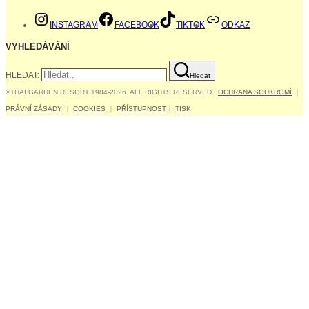
INSTAGRAM
FACEBOOK
TIKTOK
ODKAZ
VYHLEDÁVÁNÍ
HLEDAT:
Hledat
©THAI GARDEN RESORT 1984-2026. ALL RIGHTS RESERVED.
OCHRANA SOUKROMÍ
｜
PRÁVNÍ ZÁSADY
｜
COOKIES
｜
PŘÍSTUPNOST
｜
TISK