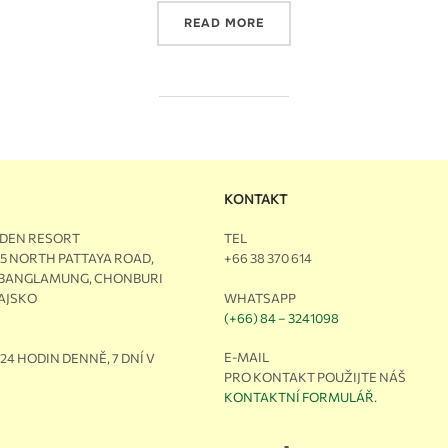
READ MORE
KONTAKT
RDEN RESORT
TEL
M5 NORTH PATTAYA ROAD,
+66 38 370 614
 BANGLAMUNG, CHONBURI
WHATSAPP
HAJSKO
(+66) 84 – 3241098
E-MAIL
24 HODIN DENNĚ, 7 DNÍ V
PRO KONTAKT POUŽIJTE NÁŠ
KONTAKTNÍ FORMULÁŘ
.