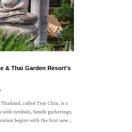
de & Thai Garden Resort’s
s
hailand, called Trut Chin, is a
on with symbols, family gatherings,
bration begins with the first new …