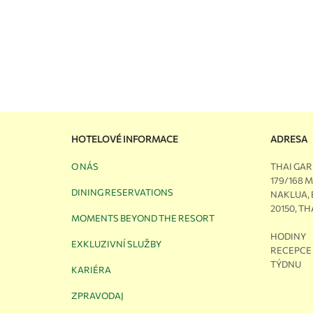
HOTELOVÉ INFORMACE
ADRESA
O NÁS
THAI GA
179/168 
DINING RESERVATIONS
NAKLUA,
20150, T
MOMENTS BEYOND THE RESORT
HODINY
EXKLUZIVNÍ SLUŽBY
RECEPCE 
TÝDNU
KARIÉRA
ZPRAVODAJ