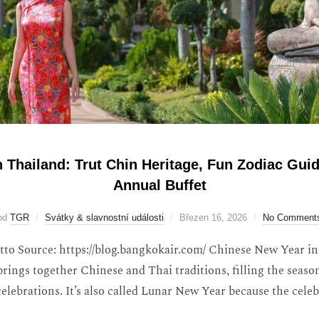
 Thailand: Trut Chin Heritage, Fun Zodiac Gui
Annual Buffet
od
TGR
Svátky & slavnostní události
Březen 16, 2026
No Comment
o Source: https://blog.bangkokair.com/ Chinese New Year in T
 brings together Chinese and Thai traditions, filling the seas
 celebrations. It’s also called Lunar New Year because the cele