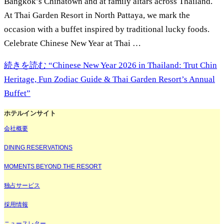
Bangkok’s Chinatown and at family altars across Thailand.
At Thai Garden Resort in North Pattaya, we mark the
occasion with a buffet inspired by traditional lucky foods.
Celebrate Chinese New Year at Thai …
続きを読む
“Chinese New Year 2026 in Thailand: Trut Chin
Heritage, Fun Zodiac Guide & Thai Garden Resort’s Annual
Buffet”
ホテルインサイト
会社概要
DINING RESERVATIONS
MOMENTS BEYOND THE RESORT
独占サービス
採用情報
ニュースレター