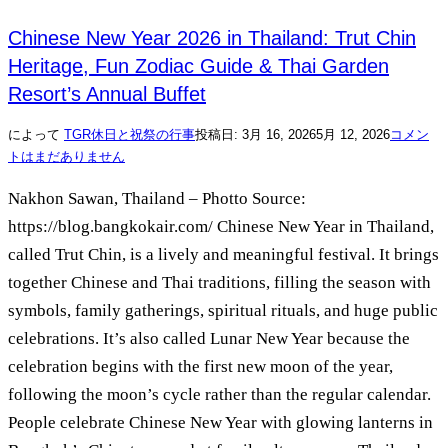
Chinese New Year 2026 in Thailand: Trut Chin
Heritage, Fun Zodiac Guide & Thai Garden
Resort’s Annual Buffet
によって
TGR
休日と祝祭の行事
投稿日:
3月 16, 2026
5月 12, 2026
コメン
トはまだありません
Nakhon Sawan, Thailand – Photto Source:
https://blog.bangkokair.com/ Chinese New Year in Thailand,
called Trut Chin, is a lively and meaningful festival. It brings
together Chinese and Thai traditions, filling the season with
symbols, family gatherings, spiritual rituals, and huge public
celebrations. It’s also called Lunar New Year because the
celebration begins with the first new moon of the year,
following the moon’s cycle rather than the regular calendar.
People celebrate Chinese New Year with glowing lanterns in