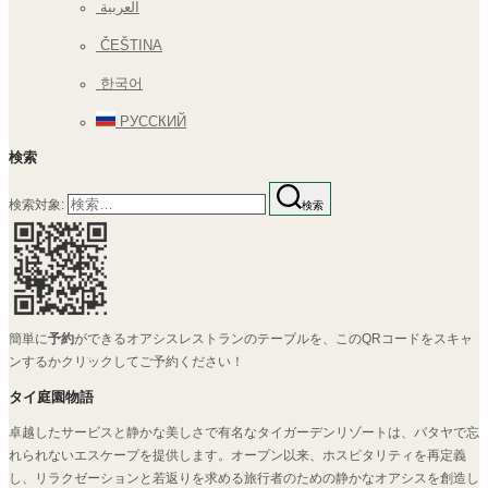
العربية
ČEŠTINA
한국어
РУССКИЙ
検索
検索対象:
検索
簡単に
予約
ができるオアシスレストランのテーブルを、このQRコードをスキャ
ンするかクリックしてご予約ください！
タイ庭園物語
卓越したサービスと静かな美しさで有名なタイガーデンリゾートは、パタヤで忘
れられないエスケープを提供します。オープン以来、ホスピタリティを再定義
し、リラクゼーションと若返りを求める旅行者のための静かなオアシスを創造し