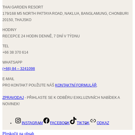
THAI GARDEN RESORT
179/168 M5 NORTH PATTAYA ROAD, NAKLUA, BANGLAMUNG, CHONBURI
20150, THAJSKO
HODINY
RECEPCE 24 HODIN DENNĚ, 7 DNÍ V TÝDNU
TEL
+66 38 370 614
WHATSAPP
(+66) 84 – 3241098
E-MAIL
PRO KONTAKT POUŽIJTE NÁŠ
KONTAKTNÍ FORMULÁŘ
.
ZPRAVODAJ
- PŘIHLASTE SE K ODBĚRU EXKLUZIVNÍCH NABÍDEK A
NOVINEK!
INSTAGRAM
FACEBOOK
TIKTOK
ODKAZ
Přeskočit na obsah