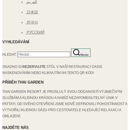
العربية
日本語
한국어
РУССКИЙ
VYHLEDÁVÁNÍ
HLEDAT:
Hledat
SNADNO SI
REZERVUJTE
STŮL V NAŠÍ RESTAURACI OASIS
NASKENOVÁNÍM NEBO KLIKNUTÍM NA TENTO QR KÓD!
PŘÍBĚH THAI GARDEN
THAI GARDEN RESORT JE PROSLULÝ SVOU ODDANOSTÍ VÝJIMEČNÝM
SLUŽBÁM A KLIDNOU KRÁSOU A NABÍZÍ NEZAPOMENUTELNÝ ÚNIK V
PATTAYI. OD SVÉHO OTEVŘENÍ JSME NOVĚ DEFINOVALI POHOSTINNOST A
VYTVOŘILI KLIDNOU OÁZU PRO CESTOVATELE HLEDAJÍCÍ RELAXACI A
OMLAZENÍ.
NAJDĚTE NÁS