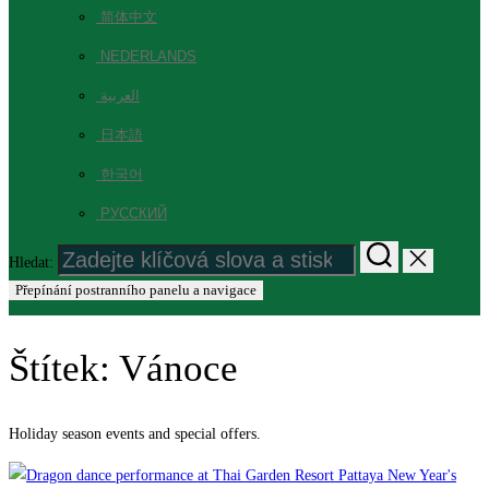
简体中文
NEDERLANDS
العربية
日本語
한국어
РУССКИЙ
Hledat:
Přepínání postranního panelu a navigace
Štítek:
Vánoce
Holiday season events and special offers.