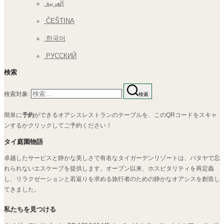
العربية
ČEŠTINA
한국어
РУССКИЙ
検索
検索対象:
検索
簡単に
予約
ができるオアシスレストランのテーブルを、このQRコードをスキャ
ンするかクリックしてご予約ください！
タイ庭園物語
卓越したサービスと静かな美しさで有名なタイガーデンリゾートは、パタヤで忘
れられないエスケープを提供します。オープン以来、ホスピタリティを再定義
し、リラクゼーションと若返りを求める旅行者のための静かなオアシスを創造し
てきました。
私たちを見つける