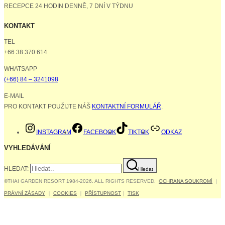
RECEPCE 24 HODIN DENNĚ, 7 DNÍ V TÝDNU
KONTAKT
TEL
+66 38 370 614
WHATSAPP
(+66) 84 – 3241098
E-MAIL
PRO KONTAKT POUŽIJTE NÁŠ
KONTAKTNÍ FORMULÁŘ
.
INSTAGRAM
FACEBOOK
TIKTOK
ODKAZ
VYHLEDÁVÁNÍ
HLEDAT:
Hledat
©THAI GARDEN RESORT 1984-2026. ALL RIGHTS RESERVED.
OCHRANA SOUKROMÍ
｜
PRÁVNÍ ZÁSADY
｜
COOKIES
｜
PŘÍSTUPNOST
｜
TISK