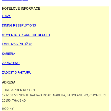
HOTELOVÉ INFORMACE
O NÁS
DINING RESERVATIONS
MOMENTS BEYOND THE RESORT
EXKLUZIVNÍ SLUŽBY
KARIÉRA
ZPRAVODAJ
ŽÁDOST O FAKTURU
ADRESA
THAI GARDEN RESORT
179/168 M5 NORTH PATTAYA ROAD, NAKLUA, BANGLAMUNG, CHONBURI
20150, THAJSKO
HODINY