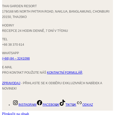
THAI GARDEN RESORT
179/168 M5 NORTH PATTAYA ROAD, NAKLUA, BANGLAMUNG, CHONBURI
20150, THAJSKO
HODINY
RECEPCE 24 HODIN DENNĚ, 7 DNÍ V TÝDNU
TEL
+66 38 370 614
WHATSAPP
(+66) 84 – 3241098
E-MAIL
PRO KONTAKT POUŽIJTE NÁŠ
KONTAKTNÍ FORMULÁŘ
.
ZPRAVODAJ
- PŘIHLASTE SE K ODBĚRU EXKLUZIVNÍCH NABÍDEK A
NOVINEK!
INSTAGRAM
FACEBOOK
TIKTOK
ODKAZ
Přeskočit na obsah