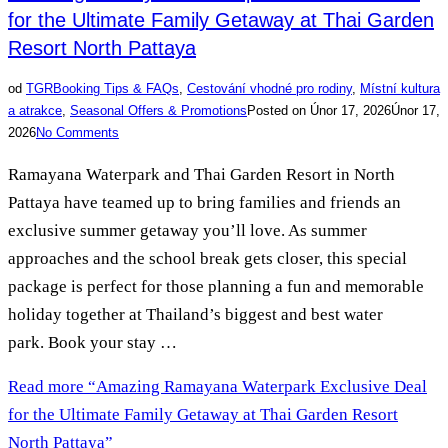
for the Ultimate Family Getaway at Thai Garden
Resort North Pattaya
od
TGR
Booking Tips & FAQs
,
Cestování vhodné pro rodiny
,
Místní kultura
a atrakce
,
Seasonal Offers & Promotions
Posted on
Únor 17, 2026
Únor 17,
2026
No Comments
Ramayana Waterpark and Thai Garden Resort in North
Pattaya have teamed up to bring families and friends an
exclusive summer getaway you’ll love. As summer
approaches and the school break gets closer, this special
package is perfect for those planning a fun and memorable
holiday together at Thailand’s biggest and best water
park. Book your stay …
Read more
“Amazing Ramayana Waterpark Exclusive Deal
for the Ultimate Family Getaway at Thai Garden Resort
North Pattaya”