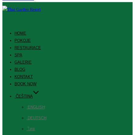
HOME
POKOJE
RESTAURACE
SPA
GALERIE
BLOG
KONTAKT
BOOK NOW
ČEŠTINA
ENGLISH
DEUTSCH
ไทย