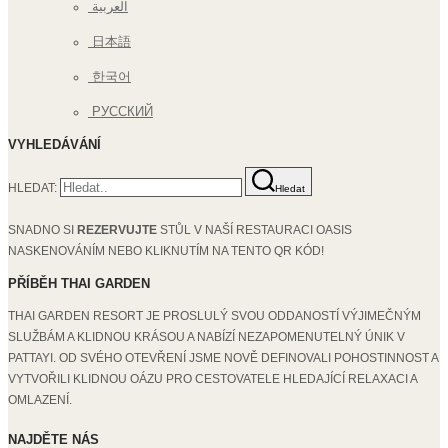
العربية
日本語
한국어
РУССКИЙ
VYHLEDÁVÁNÍ
HLEDAT:
Hledat
SNADNO SI
REZERVUJTE
STŮL V NAŠÍ RESTAURACI OASIS
NASKENOVÁNÍM NEBO KLIKNUTÍM NA TENTO QR KÓD!
PŘÍBĚH THAI GARDEN
THAI GARDEN RESORT JE PROSLULÝ SVOU ODDANOSTÍ VÝJIMEČNÝM
SLUŽBÁM A KLIDNOU KRÁSOU A NABÍZÍ NEZAPOMENUTELNÝ ÚNIK V
PATTAYI. OD SVÉHO OTEVŘENÍ JSME NOVĚ DEFINOVALI POHOSTINNOST A
VYTVOŘILI KLIDNOU OÁZU PRO CESTOVATELE HLEDAJÍCÍ RELAXACI A
OMLAZENÍ.
NAJDĚTE NÁS