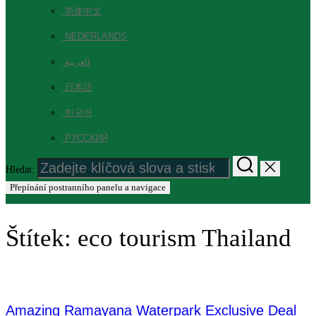
简体中文
NEDERLANDS
العربية
日本語
한국어
РУССКИЙ
Hledat:
Přepínání postranního panelu a navigace
Štítek:
eco tourism Thailand
Amazing Ramayana Waterpark Exclusive Deal