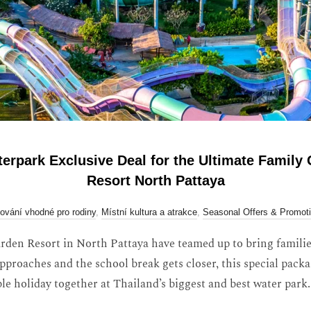
park Exclusive Deal for the Ultimate Family 
Resort North Pattaya
ování vhodné pro rodiny
,
Místní kultura a atrakce
,
Seasonal Offers & Promot
en Resort in North Pattaya have teamed up to bring familie
proaches and the school break gets closer, this special packa
e holiday together at Thailand’s biggest and best water park.