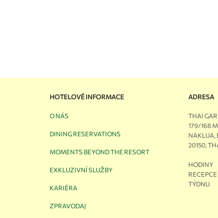
HOTELOVÉ INFORMACE
ADRESA
O NÁS
THAI GA
179/168 
DINING RESERVATIONS
NAKLUA,
20150, T
MOMENTS BEYOND THE RESORT
HODINY
EXKLUZIVNÍ SLUŽBY
RECEPCE 
TÝDNU
KARIÉRA
ZPRAVODAJ