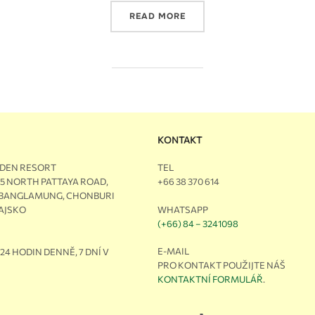
READ MORE
KONTAKT
RDEN RESORT
TEL
M5 NORTH PATTAYA ROAD,
+66 38 370 614
 BANGLAMUNG, CHONBURI
WHATSAPP
HAJSKO
(+66) 84 – 3241098
E-MAIL
24 HODIN DENNĚ, 7 DNÍ V
PRO KONTAKT POUŽIJTE NÁŠ
KONTAKTNÍ FORMULÁŘ
.