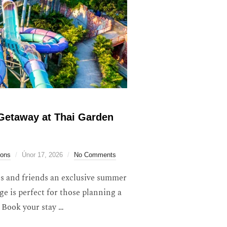
Getaway at Thai Garden
ions
Únor 17, 2026
No Comments
s and friends an exclusive summer
ge is perfect for those planning a
 Book your stay …