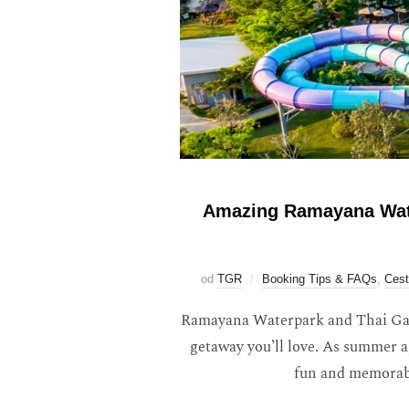
Amazing Ramayana Water
od
TGR
Booking Tips & FAQs
,
Cest
Ramayana Waterpark and Thai Gard
getaway you’ll love. As summer ap
fun and memorabl