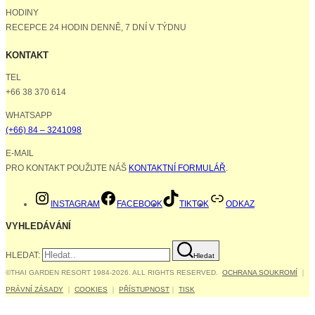
HODINY
RECEPCE 24 HODIN DENNĚ, 7 DNÍ V TÝDNU
KONTAKT
TEL
+66 38 370 614
WHATSAPP
(+66) 84 – 3241098
E-MAIL
PRO KONTAKT POUŽIJTE NÁŠ
KONTAKTNÍ FORMULÁŘ
.
INSTAGRAM
FACEBOOK
TIKTOK
ODKAZ
VYHLEDÁVÁNÍ
HLEDAT:
Hledat
©THAI GARDEN RESORT 1984-2026. ALL RIGHTS RESERVED.
OCHRANA SOUKROMÍ
｜
PRÁVNÍ ZÁSADY
｜
COOKIES
｜
PŘÍSTUPNOST
｜
TISK