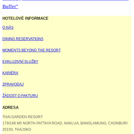
Buffet”
HOTELOVÉ INFORMACE
O NÁS
DINING RESERVATIONS
MOMENTS BEYOND THE RESORT
EXKLUZIVNÍ SLUŽBY
KARIÉRA
ZPRAVODAJ
ŽÁDOST O FAKTURU
ADRESA
THAI GARDEN RESORT
179/168 M5 NORTH PATTAYA ROAD, NAKLUA, BANGLAMUNG, CHONBURI
20150, THAJSKO