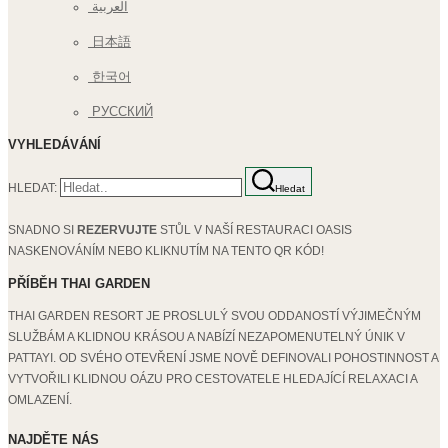
العربية
日本語
한국어
РУССКИЙ
VYHLEDÁVÁNÍ
HLEDAT:
Hledat
SNADNO SI
REZERVUJTE
STŮL V NAŠÍ RESTAURACI OASIS
NASKENOVÁNÍM NEBO KLIKNUTÍM NA TENTO QR KÓD!
PŘÍBĚH THAI GARDEN
THAI GARDEN RESORT JE PROSLULÝ SVOU ODDANOSTÍ VÝJIMEČNÝM
SLUŽBÁM A KLIDNOU KRÁSOU A NABÍZÍ NEZAPOMENUTELNÝ ÚNIK V
PATTAYI. OD SVÉHO OTEVŘENÍ JSME NOVĚ DEFINOVALI POHOSTINNOST A
VYTVOŘILI KLIDNOU OÁZU PRO CESTOVATELE HLEDAJÍCÍ RELAXACI A
OMLAZENÍ.
NAJDĚTE NÁS