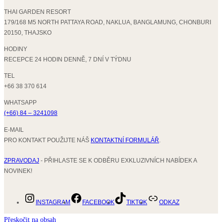
THAI GARDEN RESORT
179/168 M5 NORTH PATTAYA ROAD, NAKLUA, BANGLAMUNG, CHONBURI
20150, THAJSKO
HODINY
RECEPCE 24 HODIN DENNĚ, 7 DNÍ V TÝDNU
TEL
+66 38 370 614
WHATSAPP
(+66) 84 – 3241098
E-MAIL
PRO KONTAKT POUŽIJTE NÁŠ
KONTAKTNÍ FORMULÁŘ
.
ZPRAVODAJ
- PŘIHLASTE SE K ODBĚRU EXKLUZIVNÍCH NABÍDEK A
NOVINEK!
INSTAGRAM
FACEBOOK
TIKTOK
ODKAZ
Přeskočit na obsah