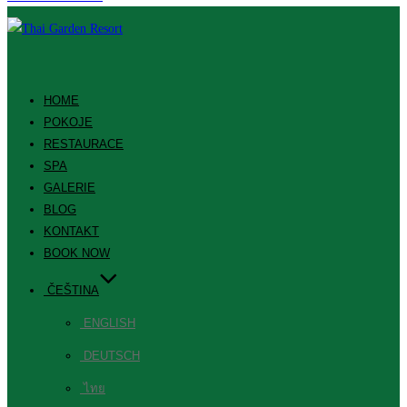
HOME
POKOJE
RESTAURACE
SPA
GALERIE
BLOG
KONTAKT
BOOK NOW
ČEŠTINA
ENGLISH
DEUTSCH
ไทย