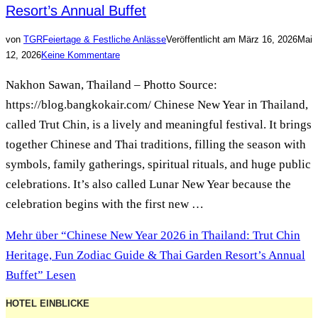
Resort’s Annual Buffet
von
TGR
Feiertage & Festliche Anlässe
Veröffentlicht am
März 16, 2026
Mai
12, 2026
Keine Kommentare
Nakhon Sawan, Thailand – Photto Source:
https://blog.bangkokair.com/ Chinese New Year in Thailand,
called Trut Chin, is a lively and meaningful festival. It brings
together Chinese and Thai traditions, filling the season with
symbols, family gatherings, spiritual rituals, and huge public
celebrations. It’s also called Lunar New Year because the
celebration begins with the first new …
Mehr
über “Chinese New Year 2026 in Thailand: Trut Chin
Heritage, Fun Zodiac Guide & Thai Garden Resort’s Annual
Buffet”
Lesen
HOTEL EINBLICKE