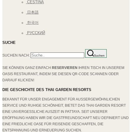
ČEŠTINA
日本語
한국어
РУССКИЙ
SUCHE
SUCHEN NACH:
Suchen
SIE KÖNNEN GANZ EINFACH
RESERVIEREN
IHREN TISCH IN UNSEREM
OASIS RESTAURANT, INDEM SIE DIESEN QR-CODE SCANNEN ODER
DARAUF KLICKEN!
DIE GESCHICHTE DES THAI GARDEN RESORTS
BEKANNT FÜR UNSER ENGAGEMENT FÜR AUSSERGEWÖHNLICHEN S
ERVICE UND RUHIGE SCHÖNHEIT, BIETET DAS THAI GARDEN RESORT E
INE UNVERGESSLICHE AUSZEIT IN PATTAYA. SEIT UNSERER E
RÖFFNUNG HABEN WIR DIE GASTFREUNDSCHAFT NEU DEFINIERT UND E
INE FRIEDLICHE OASE FÜR REISENDE GESCHAFFEN, DIE E
NTSPANNUNG UND ERNEUERUNG SUCHEN.