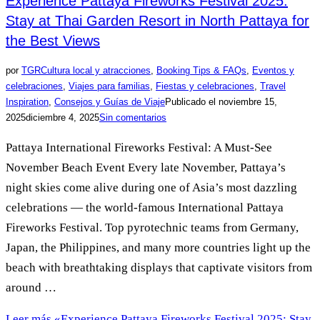
Experience Pattaya Fireworks Festival 2025:
Stay at Thai Garden Resort in North Pattaya for
the Best Views
por
TGR
Cultura local y atracciones
,
Booking Tips & FAQs
,
Eventos y
celebraciones
,
Viajes para familias
,
Fiestas y celebraciones
,
Travel
Inspiration
,
Consejos y Guías de Viaje
Publicado el
noviembre 15,
2025
diciembre 4, 2025
Sin comentarios
Pattaya International Fireworks Festival: A Must-See
November Beach Event Every late November, Pattaya’s
night skies come alive during one of Asia’s most dazzling
celebrations — the world-famous International Pattaya
Fireworks Festival. Top pyrotechnic teams from Germany,
Japan, the Philippines, and many more countries light up the
beach with breathtaking displays that captivate visitors from
around …
Leer más
«Experience Pattaya Fireworks Festival 2025: Stay