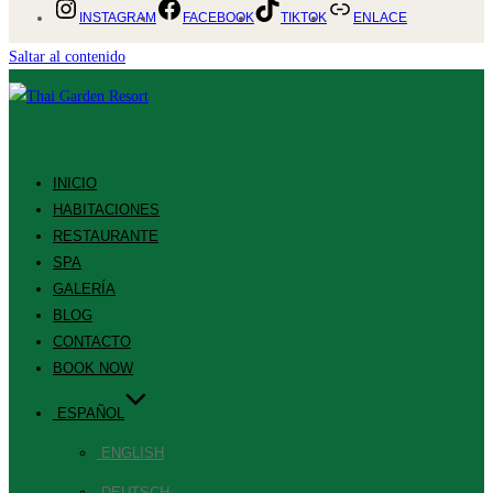
INSTAGRAM
FACEBOOK
TIKTOK
ENLACE
Saltar al contenido
INICIO
HABITACIONES
RESTAURANTE
SPA
GALERÍA
BLOG
CONTACTO
BOOK NOW
ESPAÑOL
ENGLISH
DEUTSCH