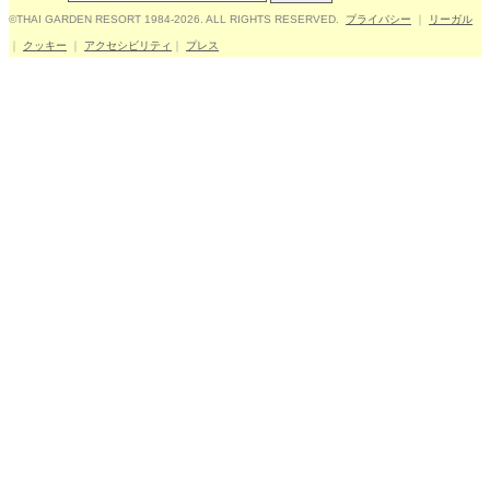
©THAI GARDEN RESORT 1984-2026. ALL RIGHTS RESERVED.
プライバシー
｜
リーガル
｜
クッキー
｜
アクセシビリティ
｜
プレス