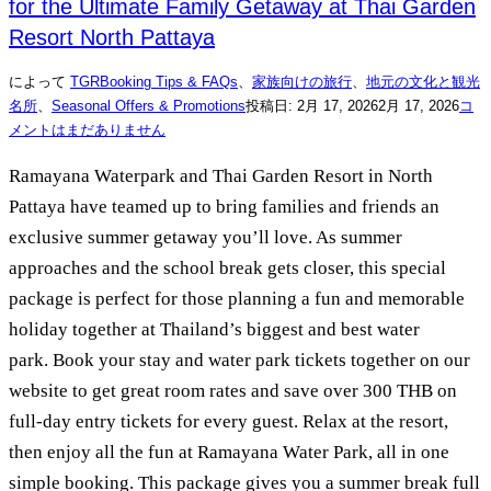
for the Ultimate Family Getaway at Thai Garden
Resort North Pattaya
によって
TGR
Booking Tips & FAQs
、
家族向けの旅行
、
地元の文化と観光
名所
、
Seasonal Offers & Promotions
投稿日:
2月 17, 2026
2月 17, 2026
コ
メントはまだありません
Ramayana Waterpark and Thai Garden Resort in North
Pattaya have teamed up to bring families and friends an
exclusive summer getaway you’ll love. As summer
approaches and the school break gets closer, this special
package is perfect for those planning a fun and memorable
holiday together at Thailand’s biggest and best water
park. Book your stay and water park tickets together on our
website to get great room rates and save over 300 THB on
full-day entry tickets for every guest. Relax at the resort,
then enjoy all the fun at Ramayana Water Park, all in one
simple booking. This package gives you a summer break full