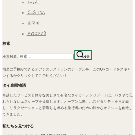
العربية
ČEŠTINA
한국어
РУССКИЙ
検索
検索対象:
検索
簡単に
予約
ができるオアシスレストランのテーブルを、このQRコードをスキャ
ンするかクリックしてご予約ください！
タイ庭園物語
卓越したサービスと静かな美しさで有名なタイガーデンリゾートは、パタヤで忘
れられないエスケープを提供します。オープン以来、ホスピタリティを再定義
し、リラクゼーションと若返りを求める旅行者のための静かなオアシスを創造し
てきました。
私たちを見つける