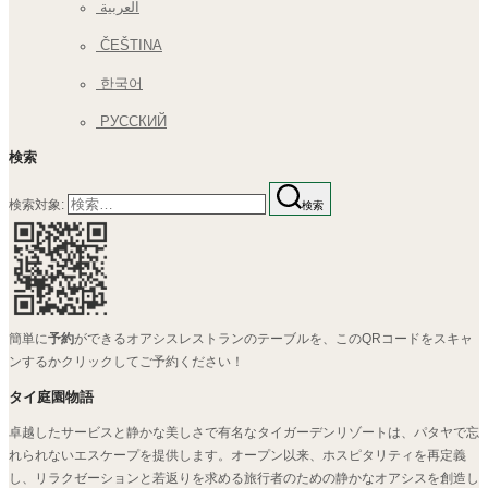
العربية
ČEŠTINA
한국어
РУССКИЙ
検索
検索対象:
検索
簡単に
予約
ができるオアシスレストランのテーブルを、このQRコードをスキャ
ンするかクリックしてご予約ください！
タイ庭園物語
卓越したサービスと静かな美しさで有名なタイガーデンリゾートは、パタヤで忘
れられないエスケープを提供します。オープン以来、ホスピタリティを再定義
し、リラクゼーションと若返りを求める旅行者のための静かなオアシスを創造し