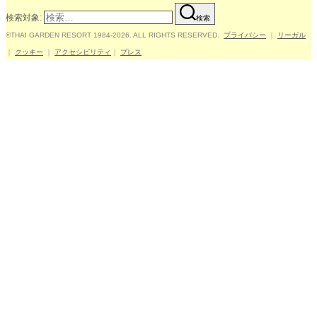
検索対象:
検索
©THAI GARDEN RESORT 1984-2026. ALL RIGHTS RESERVED.
プライバシー
｜
リーガル
｜
クッキー
｜
アクセシビリティ
｜
プレス