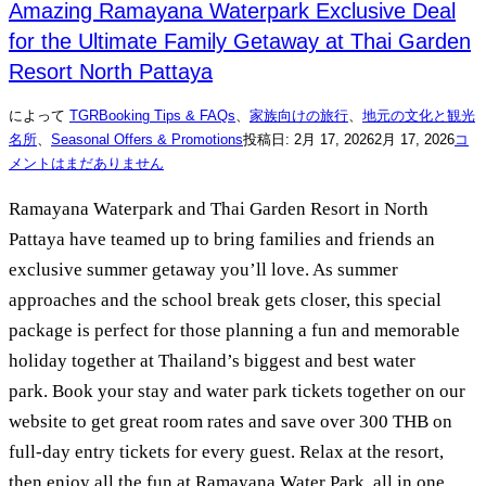
Amazing Ramayana Waterpark Exclusive Deal
for the Ultimate Family Getaway at Thai Garden
Resort North Pattaya
によって
TGR
Booking Tips & FAQs
、
家族向けの旅行
、
地元の文化と観光
名所
、
Seasonal Offers & Promotions
投稿日:
2月 17, 2026
2月 17, 2026
コ
メントはまだありません
Ramayana Waterpark and Thai Garden Resort in North
Pattaya have teamed up to bring families and friends an
exclusive summer getaway you’ll love. As summer
approaches and the school break gets closer, this special
package is perfect for those planning a fun and memorable
holiday together at Thailand’s biggest and best water
park. Book your stay and water park tickets together on our
website to get great room rates and save over 300 THB on
full-day entry tickets for every guest. Relax at the resort,
then enjoy all the fun at Ramayana Water Park, all in one