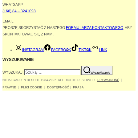
WHATSAPP
(+66) 84 – 3241098
EMAIL
PROSZĘ SKORZYSTAĆ Z NASZEGO
FORMULARZA KONTAKTOWEGO
, ABY
SKONTAKTOWAĆ SIĘ Z NAMI.
INSTAGRAM
FACEBOOK
TIKTOK
LINK
WYSZUKIWANIE
WYSZUKAJ:
Wyszukiwanie
©THAI GARDEN RESORT 1984-2026. ALL RIGHTS RESERVED.
PRYWATNOŚĆ
｜
PRAWNE
｜
PLIKI COOKIE
｜
DOSTĘPNOŚĆ
｜
PRASA