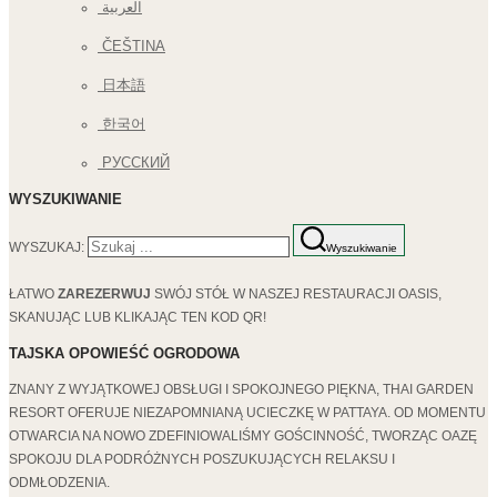
العربية
ČEŠTINA
日本語
한국어
РУССКИЙ
WYSZUKIWANIE
WYSZUKAJ:
Wyszukiwanie
ŁATWO
ZAREZERWUJ
SWÓJ STÓŁ W NASZEJ RESTAURACJI OASIS,
SKANUJĄC LUB KLIKAJĄC TEN KOD QR!
TAJSKA OPOWIEŚĆ OGRODOWA
ZNANY Z WYJĄTKOWEJ OBSŁUGI I SPOKOJNEGO PIĘKNA, THAI GARDEN
RESORT OFERUJE NIEZAPOMNIANĄ UCIECZKĘ W PATTAYA. OD MOMENTU
OTWARCIA NA NOWO ZDEFINIOWALIŚMY GOŚCINNOŚĆ, TWORZĄC OAZĘ
SPOKOJU DLA PODRÓŻNYCH POSZUKUJĄCYCH RELAKSU I
ODMŁODZENIA.