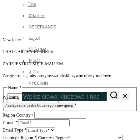
ไทย
简体中文
NEDERLANDS
العربية
Newsletter
ČEŠTINA
THAI GARDEN RESORT®
日本語
ZAREJESTRUJ SIĘ E-MAILEM
한국어
Zarejestruj się, aby otrzymywać ekskluzywne oferty mailowe.
РУССКИЙ
Name
*
Imię
Wyszukaj:
Nazwisko
Przełączanie paska bocznego i nawigacji
Region Country /
E-mail
*
Email Type
*
Country / Region
*