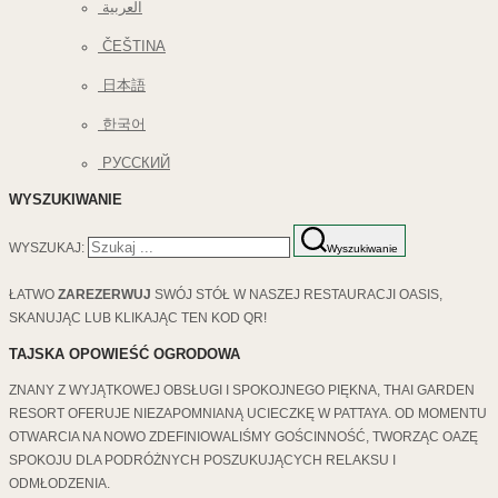
العربية
ČEŠTINA
日本語
한국어
РУССКИЙ
WYSZUKIWANIE
WYSZUKAJ:
Wyszukiwanie
ŁATWO
ZAREZERWUJ
SWÓJ STÓŁ W NASZEJ RESTAURACJI OASIS,
SKANUJĄC LUB KLIKAJĄC TEN KOD QR!
TAJSKA OPOWIEŚĆ OGRODOWA
ZNANY Z WYJĄTKOWEJ OBSŁUGI I SPOKOJNEGO PIĘKNA, THAI GARDEN
RESORT OFERUJE NIEZAPOMNIANĄ UCIECZKĘ W PATTAYA. OD MOMENTU
OTWARCIA NA NOWO ZDEFINIOWALIŚMY GOŚCINNOŚĆ, TWORZĄC OAZĘ
SPOKOJU DLA PODRÓŻNYCH POSZUKUJĄCYCH RELAKSU I
ODMŁODZENIA.