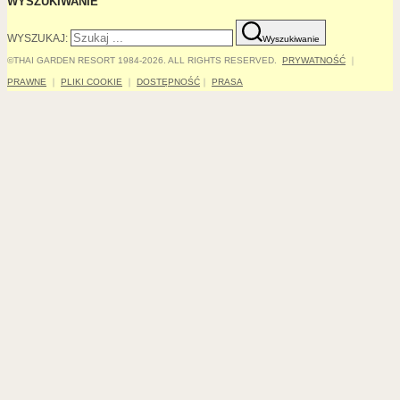
WYSZUKIWANIE
WYSZUKAJ:
Wyszukiwanie
©THAI GARDEN RESORT 1984-2026. ALL RIGHTS RESERVED.
PRYWATNOŚĆ
｜
PRAWNE
｜
PLIKI COOKIE
｜
DOSTĘPNOŚĆ
｜
PRASA