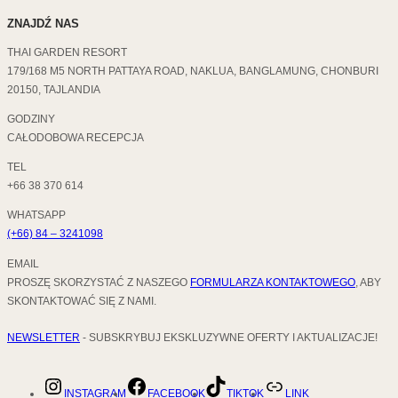
ZNAJDŹ NAS
THAI GARDEN RESORT
179/168 M5 NORTH PATTAYA ROAD, NAKLUA, BANGLAMUNG, CHONBURI
20150, TAJLANDIA
GODZINY
CAŁODOBOWA RECEPCJA
TEL
+66 38 370 614
WHATSAPP
(+66) 84 – 3241098
EMAIL
PROSZĘ SKORZYSTAĆ Z NASZEGO
FORMULARZA KONTAKTOWEGO
, ABY
SKONTAKTOWAĆ SIĘ Z NAMI.
NEWSLETTER
- SUBSKRYBUJ EKSKLUZYWNE OFERTY I AKTUALIZACJE!
INSTAGRAM
FACEBOOK
TIKTOK
LINK