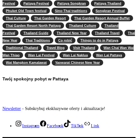
Festival
Pattaya Festival
Pattaya Songkran
Pattaya Thailand
Phuket Old Town festival
Sino-Thai traditions
Songkran Festival
Thai Culture
Thai Garden Resort
Thai Garden Resort Annual Buffet
Thai Garden Resort North Pattaya
Thailand Culture
Thailand
Festival
Thailand Guide
Thailand New Year
Thailand Travel
Thai
New Year
Thai Traditions
Co robić
Things to do in Pattaya
Traditional Thailand
Travel Blog
Visit Thailand
Wan Chai Wan Wai
Wan Thiao
Wan Lai Festival
Wan Lai Naklua
Wan Lai Pattaya
Wat Mangkon Kamalawat
Yaowarat Chinese New Year
Twój spokojny pobyt w Pattaya
Newsletter
- Subskrybuj ekskluzywne oferty i aktualizacje!
Instagram
Facebook
TikTok
Link