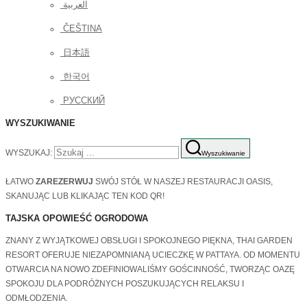
العربية
ČEŠTINA
日本語
한국어
РУССКИЙ
WYSZUKIWANIE
WYSZUKAJ:
Wyszukiwanie
ŁATWO
ZAREZERWUJ
SWÓJ STÓŁ W NASZEJ RESTAURACJI OASIS,
SKANUJĄC LUB KLIKAJĄC TEN KOD QR!
TAJSKA OPOWIEŚĆ OGRODOWA
ZNANY Z WYJĄTKOWEJ OBSŁUGI I SPOKOJNEGO PIĘKNA, THAI GARDEN
RESORT OFERUJE NIEZAPOMNIANĄ UCIECZKĘ W PATTAYA. OD MOMENTU
OTWARCIA NA NOWO ZDEFINIOWALIŚMY GOŚCINNOŚĆ, TWORZĄC OAZĘ
SPOKOJU DLA PODRÓŻNYCH POSZUKUJĄCYCH RELAKSU I
ODMŁODZENIA.