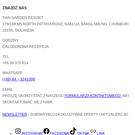
ZNAJDŹ NAS
THAI GARDEN RESORT
179/168 M5 NORTH PATTAYA ROAD, NAKLUA, BANGLAMUNG, CHONBURI
20150, TAJLANDIA
GODZINY
CAŁODOBOWA RECEPCJA
TEL
+66 38 370 614
WHATSAPP
(+66) 84 – 3241098
EMAIL
PROSZĘ SKORZYSTAĆ Z NASZEGO
FORMULARZA KONTAKTOWEGO
, ABY
SKONTAKTOWAĆ SIĘ Z NAMI.
NEWSLETTER
- SUBSKRYBUJ EKSKLUZYWNE OFERTY I AKTUALIZACJE!
INSTAGRAM
FACEBOOK
TIKTOK
LINK