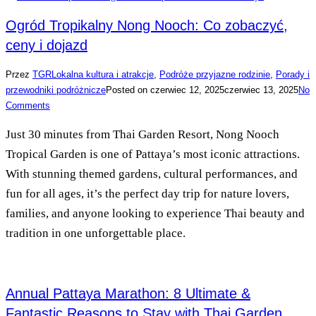
Ogród Tropikalny Nong Nooch: Co zobaczyć,
ceny i dojazd
Przez
TGR
Lokalna kultura i atrakcje
,
Podróże przyjazne rodzinie
,
Porady i
przewodniki podróżnicze
Posted on
czerwiec 12, 2025
czerwiec 13, 2025
No
Comments
Just 30 minutes from Thai Garden Resort, Nong Nooch
Tropical Garden is one of Pattaya’s most iconic attractions.
With stunning themed gardens, cultural performances, and
fun for all ages, it’s the perfect day trip for nature lovers,
families, and anyone looking to experience Thai beauty and
tradition in one unforgettable place.
Annual Pattaya Marathon: 8 Ultimate &
Fantastic Reasons to Stay with Thai Garden