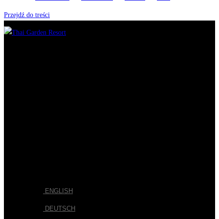
Przejdź do treści
HOME
POKOJE
RESTAURACJA
SPA
GALERIA
BLOG
KONTAKT
BOOK NOW
POLSKI
ENGLISH
DEUTSCH