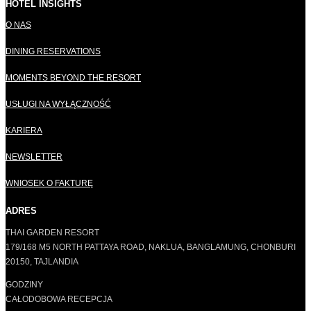
HOTEL INSIGHTS
O NAS
DINING RESERVATIONS
MOMENTS BEYOND THE RESORT
USŁUGI NA WYŁĄCZNOŚĆ
KARIERA
NEWSLETTER
WNIOSEK O FAKTURĘ
ADRES
THAI GARDEN RESORT
179/168 M5 NORTH PATTAYA ROAD, NAKLUA, BANGLAMUNG, CHONBURI
20150, TAJLANDIA
GODZINY
CAŁODOBOWA RECEPCJA