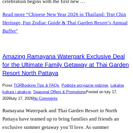
celebration begins with the first new …
Read more
“Chinese New Year 2026 in Thailand: Trut Chin
Heritage, Fun Zodiac Guide & Thai Garden Resort’s Annual
Buffet”
Amazing Ramayana Waterpark Exclusive Deal
for the Ultimate Family Getaway at Thai Garden
Resort North Pattaya
Przez
TGR
Booking Tips & FAQs
,
Podróże przyjazne rodzinie
,
Lokalna
kultura i atrakcje
,
Seasonal Offers & Promotions
Posted on
luty 17,
2026
luty 17, 2026
No Comments
Ramayana Waterpark and Thai Garden Resort in North
Pattaya have teamed up to bring families and friends an
exclusive summer getaway you’ll love. As summer