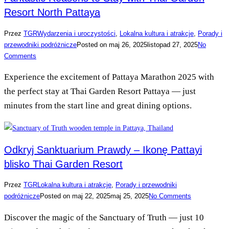
Resort North Pattaya
Przez
TGR
Wydarzenia i uroczystości
,
Lokalna kultura i atrakcje
,
Porady i
przewodniki podróżnicze
Posted on
maj 26, 2025
listopad 27, 2025
No
Comments
Experience the excitement of Pattaya Marathon 2025 with
the perfect stay at Thai Garden Resort Pattaya — just
minutes from the start line and great dining options.
Odkryj Sanktuarium Prawdy – Ikonę Pattayi
blisko Thai Garden Resort
Przez
TGR
Lokalna kultura i atrakcje
,
Porady i przewodniki
podróżnicze
Posted on
maj 22, 2025
maj 25, 2025
No Comments
Discover the magic of the Sanctuary of Truth — just 10