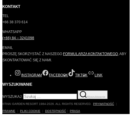
KONTAKT
TEL
+66 38 370 614
WHATSAPP
(+66) 84 – 3241098
EMAIL
PROSZĘ SKORZYSTAĆ Z NASZEGO
FORMULARZA KONTAKTOWEGO
, ABY
SKONTAKTOWAĆ SIĘ Z NAMI.
INSTAGRAM
FACEBOOK
TIKTOK
LINK
WYSZUKIWANIE
WYSZUKAJ:
Wyszukiwanie
©THAI GARDEN RESORT 1984-2026. ALL RIGHTS RESERVED.
PRYWATNOŚĆ
｜
PRAWNE
｜
PLIKI COOKIE
｜
DOSTĘPNOŚĆ
｜
PRASA