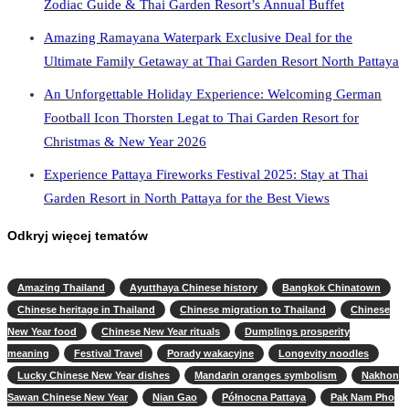
Zodiac Guide & Thai Garden Resort’s Annual Buffet
Amazing Ramayana Waterpark Exclusive Deal for the
Ultimate Family Getaway at Thai Garden Resort North Pattaya
An Unforgettable Holiday Experience: Welcoming German
Football Icon Thorsten Legat to Thai Garden Resort for
Christmas & New Year 2026
Experience Pattaya Fireworks Festival 2025: Stay at Thai
Garden Resort in North Pattaya for the Best Views
Odkryj więcej tematów
Amazing Thailand
Ayutthaya Chinese history
Bangkok Chinatown
Chinese heritage in Thailand
Chinese migration to Thailand
Chinese
New Year food
Chinese New Year rituals
Dumplings prosperity
meaning
Festival Travel
Porady wakacyjne
Longevity noodles
Lucky Chinese New Year dishes
Mandarin oranges symbolism
Nakhon
Sawan Chinese New Year
Nian Gao
Północna Pattaya
Pak Nam Pho