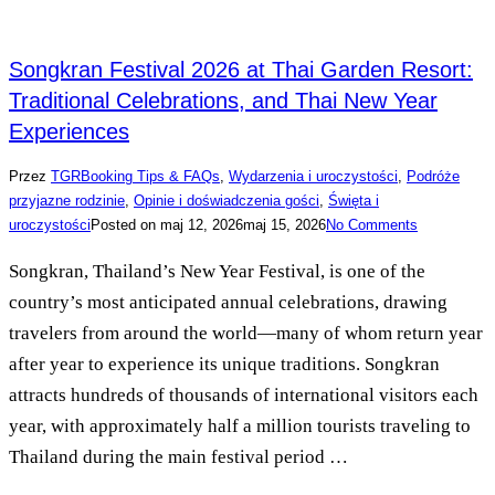
Songkran Festival 2026 at Thai Garden Resort:
Traditional Celebrations, and Thai New Year
Experiences
Przez
TGR
Booking Tips & FAQs
,
Wydarzenia i uroczystości
,
Podróże
przyjazne rodzinie
,
Opinie i doświadczenia gości
,
Święta i
uroczystości
Posted on
maj 12, 2026
maj 15, 2026
No Comments
Songkran, Thailand’s New Year Festival, is one of the
country’s most anticipated annual celebrations, drawing
travelers from around the world—many of whom return year
after year to experience its unique traditions. Songkran
attracts hundreds of thousands of international visitors each
year, with approximately half a million tourists traveling to
Thailand during the main festival period …