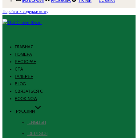
INSTAGRAM
FACEBOOK
TIKTOK
ССЫЛКА
Перейти к содержимому
ГЛАВНАЯ
НОМЕРА
РЕСТОРАН
СПА
ГАЛЕРЕЯ
BLOG
СВЯЗАТЬСЯ С
BOOK NOW
РУССКИЙ
ENGLISH
DEUTSCH