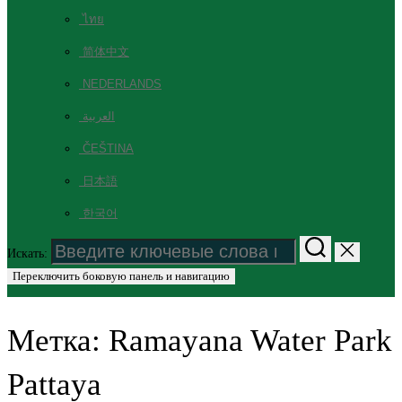
ไทย
简体中文
NEDERLANDS
العربية
ČEŠTINA
日本語
한국어
Искать:
Переключить боковую панель и навигацию
Метка:
Ramayana Water Park
Pattaya