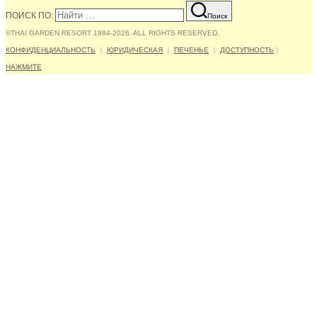
ПОИСК ПО:
Поиск
©THAI GARDEN RESORT 1984-2026. ALL RIGHTS RESERVED.
КОНФИДЕНЦИАЛЬНОСТЬ
｜
ЮРИДИЧЕСКАЯ
｜
ПЕЧЕНЬЕ
｜
ДОСТУПНОСТЬ
｜
НАЖМИТЕ