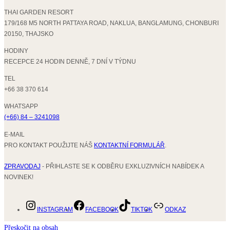
THAI GARDEN RESORT
179/168 M5 NORTH PATTAYA ROAD, NAKLUA, BANGLAMUNG, CHONBURI
20150, THAJSKO
HODINY
RECEPCE 24 HODIN DENNĚ, 7 DNÍ V TÝDNU
TEL
+66 38 370 614
WHATSAPP
(+66) 84 – 3241098
E-MAIL
PRO KONTAKT POUŽIJTE NÁŠ
KONTAKTNÍ FORMULÁŘ
.
ZPRAVODAJ
- PŘIHLASTE SE K ODBĚRU EXKLUZIVNÍCH NABÍDEK A
NOVINEK!
INSTAGRAM
FACEBOOK
TIKTOK
ODKAZ
Přeskočit na obsah