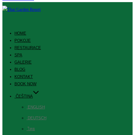
HOME
POKOJE
RESTAURACE
SPA
GALERIE
BLOG
KONTAKT
BOOK NOW
ČEŠTINA
ENGLISH
DEUTSCH
ไทย