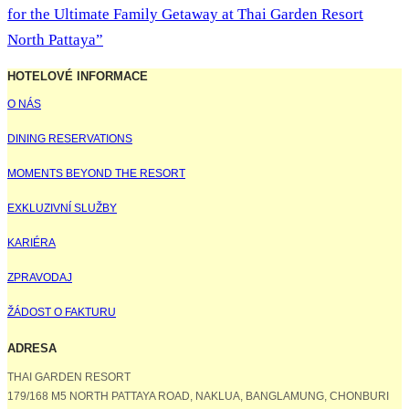
for the Ultimate Family Getaway at Thai Garden Resort
North Pattaya”
HOTELOVÉ INFORMACE
O NÁS
DINING RESERVATIONS
MOMENTS BEYOND THE RESORT
EXKLUZIVNÍ SLUŽBY
KARIÉRA
ZPRAVODAJ
ŽÁDOST O FAKTURU
ADRESA
THAI GARDEN RESORT
179/168 M5 NORTH PATTAYA ROAD, NAKLUA, BANGLAMUNG, CHONBURI