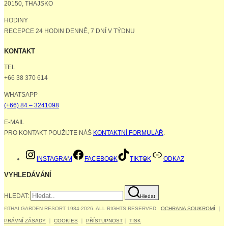
20150, THAJSKO
HODINY
RECEPCE 24 HODIN DENNĚ, 7 DNÍ V TÝDNU
KONTAKT
TEL
+66 38 370 614
WHATSAPP
(+66) 84 – 3241098
E-MAIL
PRO KONTAKT POUŽIJTE NÁŠ
KONTAKTNÍ FORMULÁŘ
.
INSTAGRAM
FACEBOOK
TIKTOK
ODKAZ
VYHLEDÁVÁNÍ
HLEDAT:
Hledat
©THAI GARDEN RESORT 1984-2026. ALL RIGHTS RESERVED.
OCHRANA SOUKROMÍ
｜
PRÁVNÍ ZÁSADY
｜
COOKIES
｜
PŘÍSTUPNOST
｜
TISK