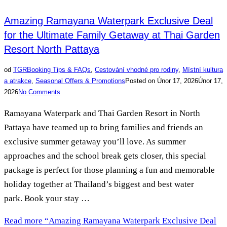
Amazing Ramayana Waterpark Exclusive Deal
for the Ultimate Family Getaway at Thai Garden
Resort North Pattaya
od
TGR
Booking Tips & FAQs
,
Cestování vhodné pro rodiny
,
Místní kultura
a atrakce
,
Seasonal Offers & Promotions
Posted on
Únor 17, 2026
Únor 17,
2026
No Comments
Ramayana Waterpark and Thai Garden Resort in North
Pattaya have teamed up to bring families and friends an
exclusive summer getaway you’ll love. As summer
approaches and the school break gets closer, this special
package is perfect for those planning a fun and memorable
holiday together at Thailand’s biggest and best water
park. Book your stay …
Read more
“Amazing Ramayana Waterpark Exclusive Deal