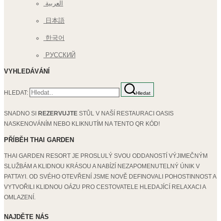
العربية
日本語
한국어
РУССКИЙ
VYHLEDÁVÁNÍ
HLEDAT:
Hledat
SNADNO SI
REZERVUJTE
STŮL V NAŠÍ RESTAURACI OASIS
NASKENOVÁNÍM NEBO KLIKNUTÍM NA TENTO QR KÓD!
PŘÍBĚH THAI GARDEN
THAI GARDEN RESORT JE PROSLULÝ SVOU ODDANOSTÍ VÝJIMEČNÝM
SLUŽBÁM A KLIDNOU KRÁSOU A NABÍZÍ NEZAPOMENUTELNÝ ÚNIK V
PATTAYI. OD SVÉHO OTEVŘENÍ JSME NOVĚ DEFINOVALI POHOSTINNOST A
VYTVOŘILI KLIDNOU OÁZU PRO CESTOVATELE HLEDAJÍCÍ RELAXACI A
OMLAZENÍ.
NAJDĚTE NÁS