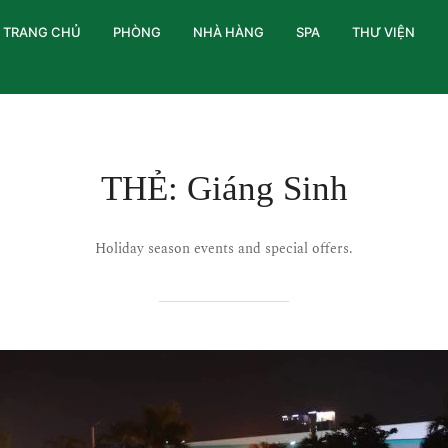
TRANG CHỦ
PHÒNG
NHÀ HÀNG
SPA
THƯ VIỆN
THẺ:
Giáng Sinh
Holiday season events and special offers.