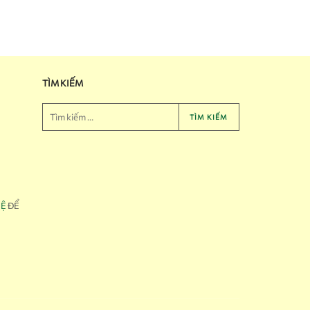
TÌM KIẾM
TÌM KIẾM
HỆ
ĐỂ