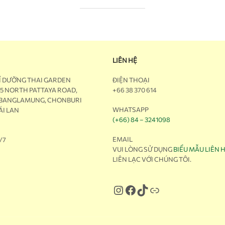
LIÊN HỆ
Ỉ DƯỠNG THAI GARDEN
ĐIỆN THOẠI
M5 NORTH PATTAYA ROAD,
+66 38 370 614
 BANGLAMUNG, CHONBURI
WHATSAPP
ÁI LAN
(+66) 84 – 3241098
EMAIL
/7
VUI LÒNG SỬ DỤNG
BIỂU MẪU LIÊN 
LIÊN LẠC VỚI CHÚNG TÔI.