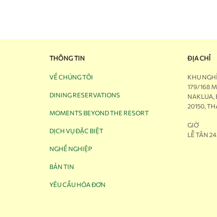
THÔNG TIN
ĐỊA CHỈ
VỀ CHÚNG TÔI
KHU NGH
179/168 
DINING RESERVATIONS
NAKLUA,
20150, TH
MOMENTS BEYOND THE RESORT
GIỜ
DỊCH VỤ ĐẶC BIỆT
LỄ TÂN 24
NGHỀ NGHIỆP
BẢN TIN
YÊU CẦU HÓA ĐƠN