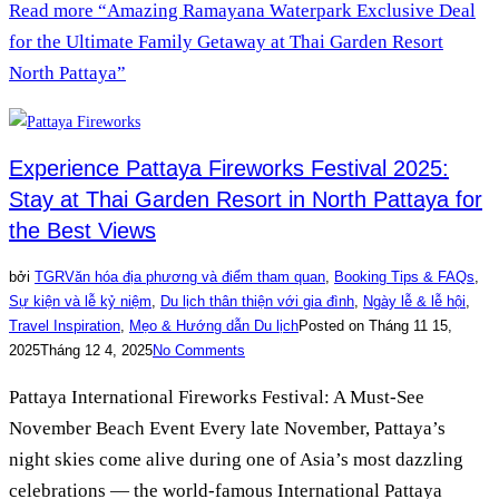
Read more
“Amazing Ramayana Waterpark Exclusive Deal
for the Ultimate Family Getaway at Thai Garden Resort
North Pattaya”
Experience Pattaya Fireworks Festival 2025:
Stay at Thai Garden Resort in North Pattaya for
the Best Views
bởi
TGR
Văn hóa địa phương và điểm tham quan
,
Booking Tips & FAQs
,
Sự kiện và lễ kỷ niệm
,
Du lịch thân thiện với gia đình
,
Ngày lễ & lễ hội
,
Travel Inspiration
,
Mẹo & Hướng dẫn Du lịch
Posted on
Tháng 11 15,
2025
Tháng 12 4, 2025
No Comments
Pattaya International Fireworks Festival: A Must-See
November Beach Event Every late November, Pattaya’s
night skies come alive during one of Asia’s most dazzling
celebrations — the world-famous International Pattaya