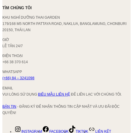
TÌM CHÚNG TÔI
KHU NGHỈ DƯỠNG THAI GARDEN
179/168 M5 NORTH PATTAYA ROAD, NAKLUA, BANGLAMUNG, CHONBURI
20150, THÁI LAN
GIỜ
LỄ TÂN 24/7
ĐIỆN THOẠI
+66 38 370 614
WHATSAPP
(+66) 84 – 3241098
EMAIL
VUI LÒNG SỬ DỤNG
BIỂU MẪU LIÊN HỆ
ĐỂ LIÊN LẠC VỚI CHÚNG TÔI.
BẢN TIN
- ĐĂNG KÝ ĐỂ NHẬN THÔNG TIN CẬP NHẬT VÀ ƯU ĐÃI ĐỘC
QUYỀN!
INSTAGRAM
FACEBOOK
TIKTOK
LIÊN KẾT