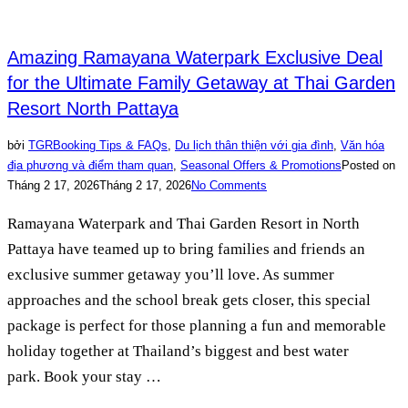
Amazing Ramayana Waterpark Exclusive Deal
for the Ultimate Family Getaway at Thai Garden
Resort North Pattaya
bởi
TGR
Booking Tips & FAQs
,
Du lịch thân thiện với gia đình
,
Văn hóa
địa phương và điểm tham quan
,
Seasonal Offers & Promotions
Posted on
Tháng 2 17, 2026
Tháng 2 17, 2026
No Comments
Ramayana Waterpark and Thai Garden Resort in North
Pattaya have teamed up to bring families and friends an
exclusive summer getaway you’ll love. As summer
approaches and the school break gets closer, this special
package is perfect for those planning a fun and memorable
holiday together at Thailand’s biggest and best water
park. Book your stay …