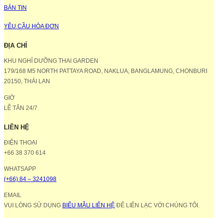
BẢN TIN
YÊU CẦU HÓA ĐƠN
ĐỊA CHỈ
KHU NGHỈ DƯỠNG THAI GARDEN
179/168 M5 NORTH PATTAYA ROAD, NAKLUA, BANGLAMUNG, CHONBURI
20150, THÁI LAN
GIỜ
LỄ TÂN 24/7
LIÊN HỆ
ĐIỆN THOẠI
+66 38 370 614
WHATSAPP
(+66) 84 – 3241098
EMAIL
VUI LÒNG SỬ DỤNG
BIỂU MẪU LIÊN HỆ
ĐỂ LIÊN LẠC VỚI CHÚNG TÔI.