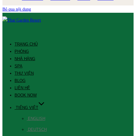
Bỏ qua nội dung
TRANG CHỦ
PHÒNG
NHÀ HÀNG
SPA
THƯ VIỆN
BLOG
LIÊN HỆ
BOOK NOW
TIẾNG VIỆT
ENGLISH
DEUTSCH