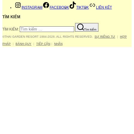
INSTAGRAM
FACEBOOK
TIKTOK
LIÊN KẾT
TÌM KIẾM
TÌM KIẾM:
Tìm kiếm
©THAI GARDEN RESORT 1984-2026. ALL RIGHTS RESERVED.
SỰ RIÊNG TƯ
｜
HỢP
PHÁP
｜
BÁNH QUY
｜
TIẾP CẬN
｜
NHẤN