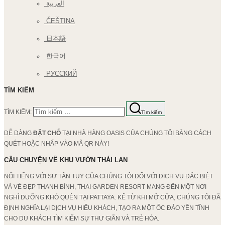
العربية
ČEŠTINA
日本語
한국어
РУССКИЙ
TÌM KIẾM
TÌM KIẾM:
Tìm kiếm
DỄ DÀNG
ĐẶT CHỖ
TẠI NHÀ HÀNG OASIS CỦA CHÚNG TÔI BẰNG CÁCH
QUÉT HOẶC NHẤP VÀO MÃ QR NÀY!
CÂU CHUYỆN VỀ KHU VƯỜN THÁI LAN
NỔI TIẾNG VỚI SỰ TẬN TỤY CỦA CHÚNG TÔI ĐỐI VỚI DỊCH VỤ ĐẶC BIỆT
VÀ VẺ ĐẸP THANH BÌNH, THAI GARDEN RESORT MANG ĐẾN MỘT NƠI
NGHỈ DƯỠNG KHÓ QUÊN TẠI PATTAYA. KỂ TỪ KHI MỞ CỬA, CHÚNG TÔI ĐÃ
ĐỊNH NGHĨA LẠI DỊCH VỤ HIẾU KHÁCH, TẠO RA MỘT ỐC ĐẢO YÊN TĨNH
CHO DU KHÁCH TÌM KIẾM SỰ THƯ GIÃN VÀ TRẺ HÓA.