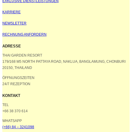
EXKLUSIVE DIENSTLEISTUNGEN
KARRIERE
NEWSLETTER
RECHNUNG ANFORDERN
ADRESSE
THAI GARDEN RESORT
179/168 M5 NORTH PATTAYA ROAD, NAKLUA, BANGLAMUNG, CHONBURI
20150, THAILAND
ÖFFNUNGSZEITEN
24/7 REZEPTION
KONTAKT
TEL
+66 38 370 614
WHATSAPP
(+66) 84 – 3241098