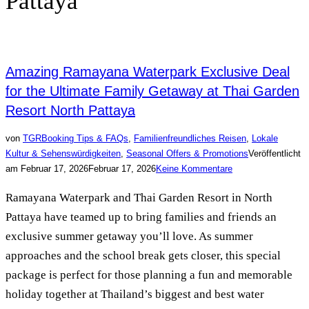
Pattaya
Amazing Ramayana Waterpark Exclusive Deal
for the Ultimate Family Getaway at Thai Garden
Resort North Pattaya
von
TGR
Booking Tips & FAQs
,
Familienfreundliches Reisen
,
Lokale
Kultur & Sehenswürdigkeiten
,
Seasonal Offers & Promotions
Veröffentlicht
am
Februar 17, 2026
Februar 17, 2026
Keine Kommentare
Ramayana Waterpark and Thai Garden Resort in North
Pattaya have teamed up to bring families and friends an
exclusive summer getaway you’ll love. As summer
approaches and the school break gets closer, this special
package is perfect for those planning a fun and memorable
holiday together at Thailand’s biggest and best water