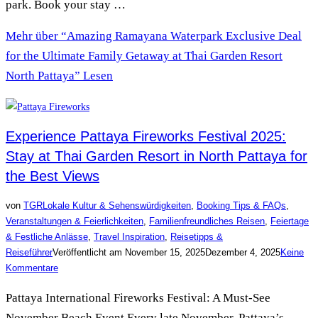
park. Book your stay …
Mehr
über “Amazing Ramayana Waterpark Exclusive Deal
for the Ultimate Family Getaway at Thai Garden Resort
North Pattaya”
Lesen
Experience Pattaya Fireworks Festival 2025:
Stay at Thai Garden Resort in North Pattaya for
the Best Views
von
TGR
Lokale Kultur & Sehenswürdigkeiten
,
Booking Tips & FAQs
,
Veranstaltungen & Feierlichkeiten
,
Familienfreundliches Reisen
,
Feiertage
& Festliche Anlässe
,
Travel Inspiration
,
Reisetipps &
Reiseführer
Veröffentlicht am
November 15, 2025
Dezember 4, 2025
Keine
Kommentare
Pattaya International Fireworks Festival: A Must-See
November Beach Event Every late November, Pattaya’s