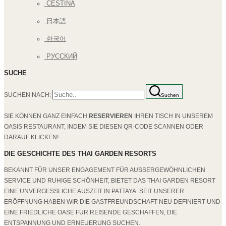
ČEŠTINA
日本語
한국어
РУССКИЙ
SUCHE
SUCHEN NACH:
Suchen
SIE KÖNNEN GANZ EINFACH
RESERVIEREN
IHREN TISCH IN UNSEREM
OASIS RESTAURANT, INDEM SIE DIESEN QR-CODE SCANNEN ODER
DARAUF KLICKEN!
DIE GESCHICHTE DES THAI GARDEN RESORTS
BEKANNT FÜR UNSER ENGAGEMENT FÜR AUSSERGEWÖHNLICHEN S
ERVICE UND RUHIGE SCHÖNHEIT, BIETET DAS THAI GARDEN RESORT E
INE UNVERGESSLICHE AUSZEIT IN PATTAYA. SEIT UNSERER E
RÖFFNUNG HABEN WIR DIE GASTFREUNDSCHAFT NEU DEFINIERT UND E
INE FRIEDLICHE OASE FÜR REISENDE GESCHAFFEN, DIE E
NTSPANNUNG UND ERNEUERUNG SUCHEN.