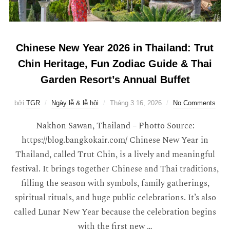
Chinese New Year 2026 in Thailand: Trut
Chin Heritage, Fun Zodiac Guide & Thai
Garden Resort’s Annual Buffet
bởi
TGR
Ngày lễ & lễ hội
Tháng 3 16, 2026
No Comments
Nakhon Sawan, Thailand – Photto Source:
https://blog.bangkokair.com/ Chinese New Year in
Thailand, called Trut Chin, is a lively and meaningful
festival. It brings together Chinese and Thai traditions,
filling the season with symbols, family gatherings,
spiritual rituals, and huge public celebrations. It’s also
called Lunar New Year because the celebration begins
with the first new …