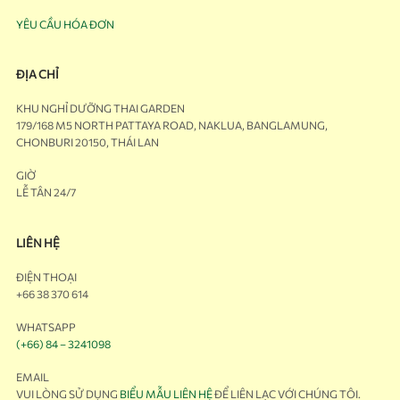
YÊU CẦU HÓA ĐƠN
ĐỊA CHỈ
KHU NGHỈ DƯỠNG THAI GARDEN
179/168 M5 NORTH PATTAYA ROAD, NAKLUA, BANGLAMUNG,
CHONBURI 20150, THÁI LAN
GIỜ
LỄ TÂN 24/7
LIÊN HỆ
ĐIỆN THOẠI
+66 38 370 614
WHATSAPP
(+66) 84 – 3241098
EMAIL
VUI LÒNG SỬ DỤNG
BIỂU MẪU LIÊN HỆ
ĐỂ LIÊN LẠC VỚI CHÚNG TÔI.