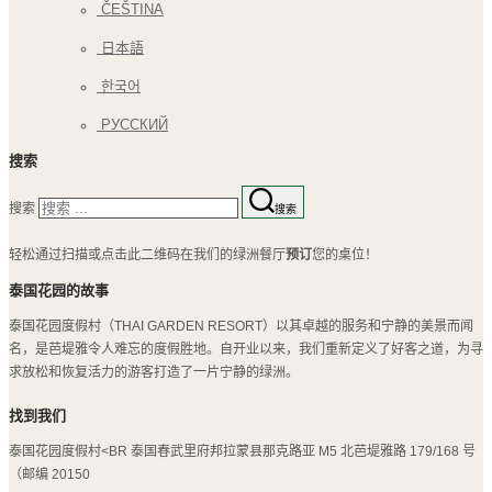
ČEŠTINA
日本語
한국어
РУССКИЙ
搜索
搜索
搜索
轻松通过扫描或点击此二维码在我们的绿洲餐厅
预订
您的桌位！
泰国花园的故事
泰国花园度假村（THAI GARDEN RESORT）以其卓越的服务和宁静的美景而闻
名，是芭堤雅令人难忘的度假胜地。自开业以来，我们重新定义了好客之道，为寻
求放松和恢复活力的游客打造了一片宁静的绿洲。
找到我们
泰国花园度假村<BR 泰国春武里府邦拉蒙县那克路亚 M5 北芭堤雅路 179/168 号
（邮编 20150