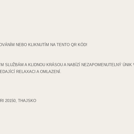
OVÁNÍM NEBO KLIKNUTÍM NA TENTO QR KÓD!
 SLUŽBÁM A KLIDNOU KRÁSOU A NABÍZÍ NEZAPOMENUTELNÝ ÚNIK V
DAJÍCÍ RELAXACI A OMLAZENÍ.
I 20150, THAJSKO