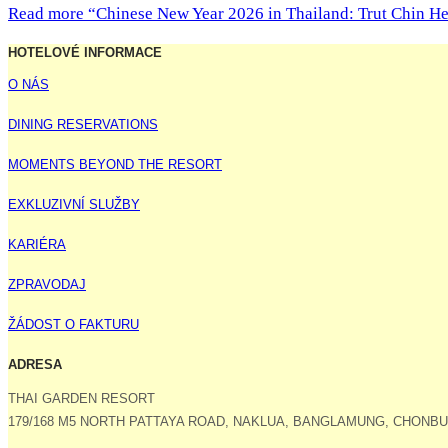
Read more
“Chinese New Year 2026 in Thailand: Trut Chin He
HOTELOVÉ INFORMACE
O NÁS
DINING RESERVATIONS
MOMENTS BEYOND THE RESORT
EXKLUZIVNÍ SLUŽBY
KARIÉRA
ZPRAVODAJ
ŽÁDOST O FAKTURU
ADRESA
THAI GARDEN RESORT
179/168 M5 NORTH PATTAYA ROAD, NAKLUA, BANGLAMUNG, CHONBUR