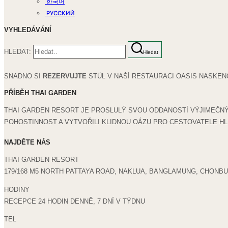
한국어
РУССКИЙ
VYHLEDÁVÁNÍ
HLEDAT:
Hledat
SNADNO SI
REZERVUJTE
STŮL V NAŠÍ RESTAURACI OASIS NASKEN
PŘÍBĚH THAI GARDEN
THAI GARDEN RESORT JE PROSLULÝ SVOU ODDANOSTÍ VÝJIMEČNÝM
POHOSTINNOST A VYTVOŘILI KLIDNOU OÁZU PRO CESTOVATELE HLE
NAJDĚTE NÁS
THAI GARDEN RESORT
179/168 M5 NORTH PATTAYA ROAD, NAKLUA, BANGLAMUNG, CHONBUR
HODINY
RECEPCE 24 HODIN DENNĚ, 7 DNÍ V TÝDNU
TEL