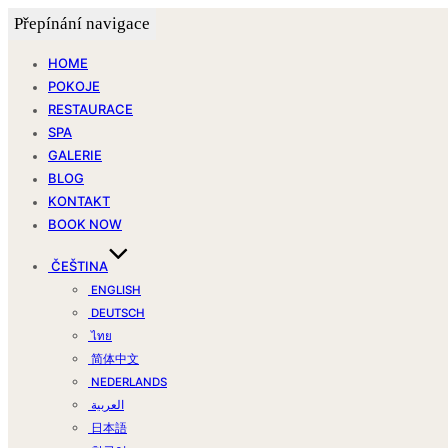
Přepínání navigace
HOME
POKOJE
RESTAURACE
SPA
GALERIE
BLOG
KONTAKT
BOOK NOW
ČEŠTINA
ENGLISH
DEUTSCH
ไทย
简体中文
NEDERLANDS
العربية
日本語