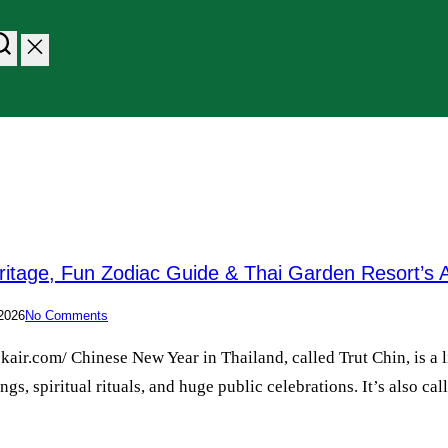
ritage, Fun Zodiac Guide & Thai Garden Resort’s A
2026
No Comments
ir.com/ Chinese New Year in Thailand, called Trut Chin, is a li
ings, spiritual rituals, and huge public celebrations. It’s also 