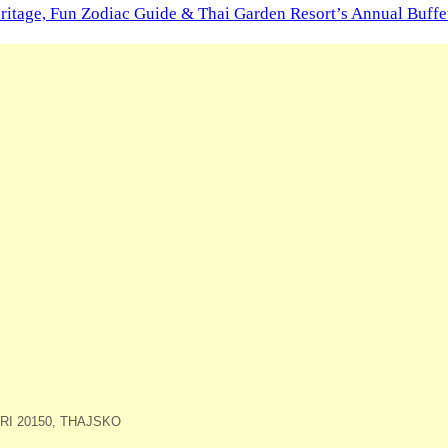
ritage, Fun Zodiac Guide & Thai Garden Resort’s Annual Buffe
I 20150, THAJSKO