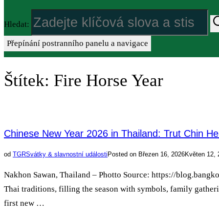
Hledat:
Přepínání postranního panelu a navigace
Štítek:
Fire Horse Year
Chinese New Year 2026 in Thailand: Trut Chin He
od
TGR
Svátky & slavnostní události
Posted on
Březen 16, 2026
Květen 12, 
Nakhon Sawan, Thailand – Photto Source: https://blog.bangkoka
Thai traditions, filling the season with symbols, family gather
first new …