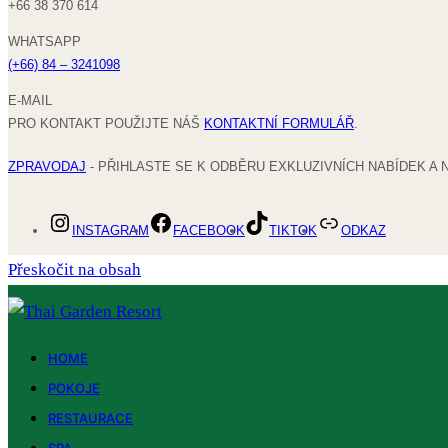
+66 38 370 614
WHATSAPP
(+66) 84 – 3241098
E-MAIL
PRO KONTAKT POUŽIJTE NÁŠ
KONTAKTNÍ FORMULÁŘ
.
ZPRAVODAJ
- PŘIHLASTE SE K ODBĚRU EXKLUZIVNÍCH NABÍDEK A 
INSTAGRAM
FACEBOOK
TIKTOK
ODKAZ
Přeskočit na obsah
HOME
POKOJE
RESTAURACE