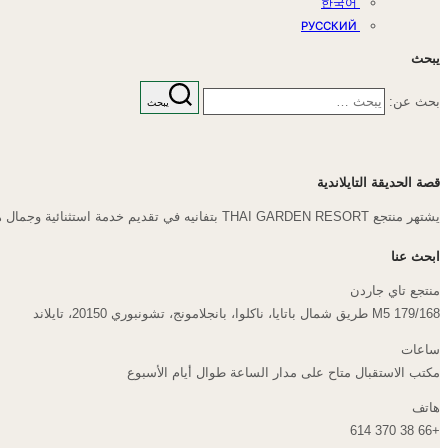
한국어
РУССКИЙ
يبحث
بحث عن:
يبحث
قصة الحديقة التايلاندية
يشتهر منتجع THAI GARDEN RESORT بتفانيه في تقديم خدمة استثنائية وجمال هادئ، ويوفر ملاذًا لا يُنسى في باتايا. منذ افتتاحه، قمنا بإعادة تعريف الضيافة، حيث قمنا بإنشاء واحة هادئة للمسافرين الباحثين عن الاسترخاء والتجديد.
ابحث عنا
منتجع تاي جاردن
179/168 M5 طريق شمال باتايا، ناكلوا، بانجلامونج، تشونبوري 20150، تايلاند
ساعات
مكتب الاستقبال متاح على مدار الساعة طوال أيام الأسبوع
هاتف
+66 38 370 614