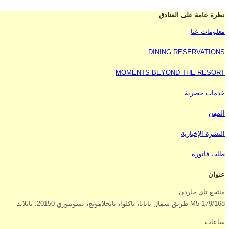
نظرة عامة على الفنادق
معلومات عنا
DINING RESERVATIONS
MOMENTS BEYOND THE RESORT
خدمات حصرية
المهن
النشرة الإخبارية
طلب فاتورة
عنوان
منتجع تاي جاردن
179/168 M5 طريق شمال باتايا، ناكلوا، بانجلامونج، تشونبوري 20150، تايلاند
ساعات