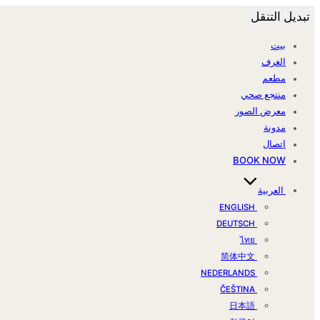
تبديل التنقل
بيت
الغرف
مطعم
منتجع صحي
معرض الصور
مدونة
اتصال
BOOK NOW
العربية
ENGLISH
DEUTSCH
ไทย
简体中文
NEDERLANDS
ČEŠTINA
日本語