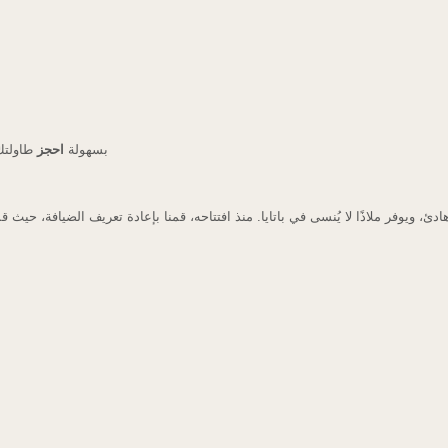
عة هذا!
احجز
بسهولة