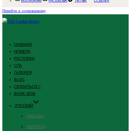
INSTAGRAM
FACEBOOK
TIKTOK
ССЫЛКА
Перейти к содержимому
ГЛАВНАЯ
НОМЕРА
РЕСТОРАН
СПА
ГАЛЕРЕЯ
BLOG
СВЯЗАТЬСЯ С
BOOK NOW
РУССКИЙ
ENGLISH
DEUTSCH