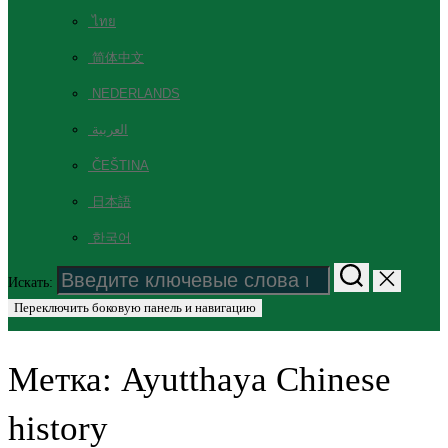
ไทย
简体中文
NEDERLANDS
العربية
ČEŠTINA
日本語
한국어
Искать:
Переключить боковую панель и навигацию
Метка:
Ayutthaya Chinese
history