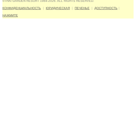
©THAI GARDEN RESORT 1984-2026. ALL RIGHTS RESERVED.
КОНФИДЕНЦИАЛЬНОСТЬ
｜
ЮРИДИЧЕСКАЯ
｜
ПЕЧЕНЬЕ
｜
ДОСТУПНОСТЬ
｜
НАЖМИТЕ