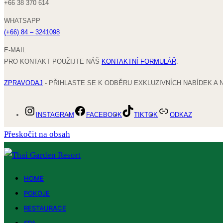
+66 38 370 614
WHATSAPP
(+66) 84 – 3241098
E-MAIL
PRO KONTAKT POUŽIJTE NÁŠ
KONTAKTNÍ FORMULÁŘ
.
ZPRAVODAJ
- PŘIHLASTE SE K ODBĚRU EXKLUZIVNÍCH NABÍDEK A 
INSTAGRAM
FACEBOOK
TIKTOK
ODKAZ
Přeskočit na obsah
HOME
POKOJE
RESTAURACE