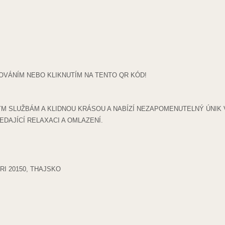
OVÁNÍM NEBO KLIKNUTÍM NA TENTO QR KÓD!
 SLUŽBÁM A KLIDNOU KRÁSOU A NABÍZÍ NEZAPOMENUTELNÝ ÚNIK V
DAJÍCÍ RELAXACI A OMLAZENÍ.
I 20150, THAJSKO