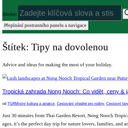
Hledat:
Přepínání postranního panelu a navigace
Štítek:
Tipy na dovolenou
Advice and ideas for making the most of your holiday.
Tropická zahrada Nong Nooch: Co vidět, ceny & j
od
TGR
Místní kultura a atrakce
,
Cestování vhodné pro rodiny
,
Cestovní tip
Just 30 minutes from Thai Garden Resort, Nong Nooch Tropical 
ages, it’s the perfect day trip for nature lovers, families, an