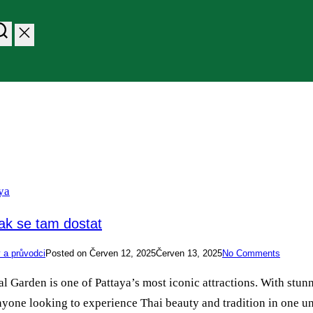
ak se tam dostat
y a průvodci
Posted on
Červen 12, 2025
Červen 13, 2025
No Comments
Garden is one of Pattaya’s most iconic attractions. With stunn
d anyone looking to experience Thai beauty and tradition in one u