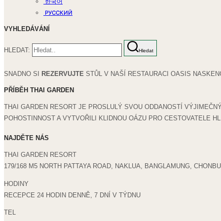
한국어
РУССКИЙ
VYHLEDÁVÁNÍ
HLEDAT:
Hledat
SNADNO SI
REZERVUJTE
STŮL V NAŠÍ RESTAURACI OASIS NASKEN
PŘÍBĚH THAI GARDEN
THAI GARDEN RESORT JE PROSLULÝ SVOU ODDANOSTÍ VÝJIMEČNÝM
POHOSTINNOST A VYTVOŘILI KLIDNOU OÁZU PRO CESTOVATELE HLE
NAJDĚTE NÁS
THAI GARDEN RESORT
179/168 M5 NORTH PATTAYA ROAD, NAKLUA, BANGLAMUNG, CHONBUR
HODINY
RECEPCE 24 HODIN DENNĚ, 7 DNÍ V TÝDNU
TEL