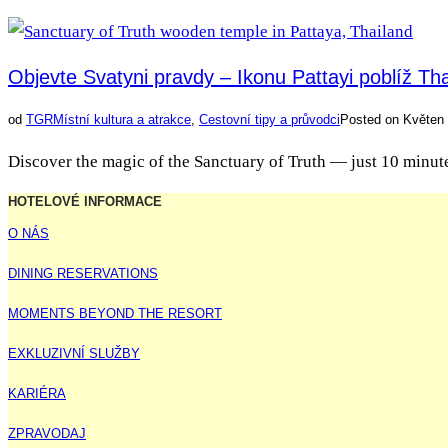
Objevte Svatyni pravdy – Ikonu Pattayi poblíž T
od
TGR
Místní kultura a atrakce
,
Cestovní tipy a průvodci
Posted on
Květen 
Discover the magic of the Sanctuary of Truth — just 10 minutes
HOTELOVÉ INFORMACE
O NÁS
DINING RESERVATIONS
MOMENTS BEYOND THE RESORT
EXKLUZIVNÍ SLUŽBY
KARIÉRA
ZPRAVODAJ