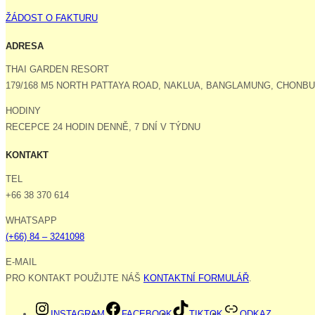
ŽÁDOST O FAKTURU
ADRESA
THAI GARDEN RESORT
179/168 M5 NORTH PATTAYA ROAD, NAKLUA, BANGLAMUNG, CHONBUR
HODINY
RECEPCE 24 HODIN DENNĚ, 7 DNÍ V TÝDNU
KONTAKT
TEL
+66 38 370 614
WHATSAPP
(+66) 84 – 3241098
E-MAIL
PRO KONTAKT POUŽIJTE NÁŠ
KONTAKTNÍ FORMULÁŘ
.
INSTAGRAM
FACEBOOK
TIKTOK
ODKAZ