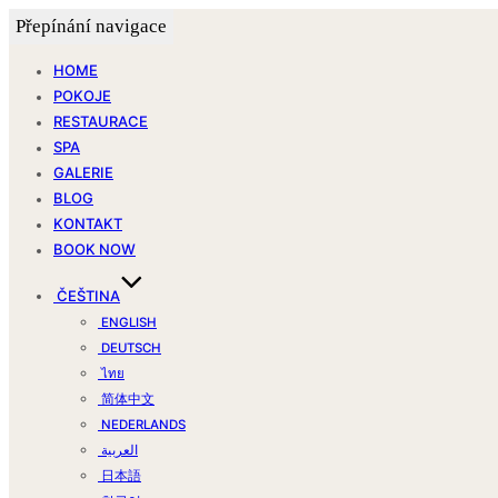
Přepínání navigace
HOME
POKOJE
RESTAURACE
SPA
GALERIE
BLOG
KONTAKT
BOOK NOW
ČEŠTINA
ENGLISH
DEUTSCH
ไทย
简体中文
NEDERLANDS
العربية
日本語