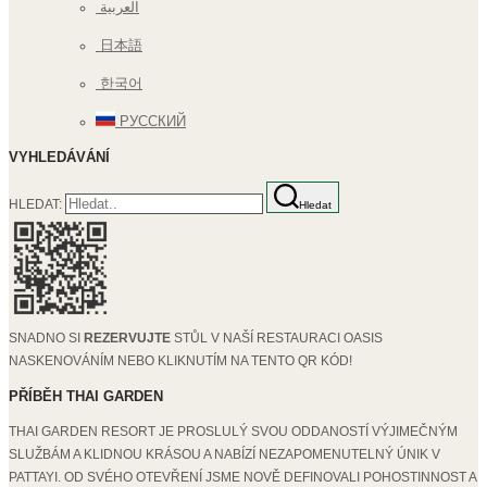
العربية
日本語
한국어
РУССКИЙ
VYHLEDÁVÁNÍ
HLEDAT:
Hledat
SNADNO SI
REZERVUJTE
STŮL V NAŠÍ RESTAURACI OASIS
NASKENOVÁNÍM NEBO KLIKNUTÍM NA TENTO QR KÓD!
PŘÍBĚH THAI GARDEN
THAI GARDEN RESORT JE PROSLULÝ SVOU ODDANOSTÍ VÝJIMEČNÝM
SLUŽBÁM A KLIDNOU KRÁSOU A NABÍZÍ NEZAPOMENUTELNÝ ÚNIK V
PATTAYI. OD SVÉHO OTEVŘENÍ JSME NOVĚ DEFINOVALI POHOSTINNOST A