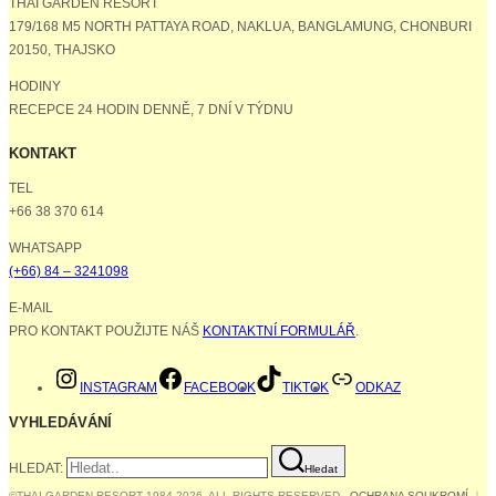
THAI GARDEN RESORT
179/168 M5 NORTH PATTAYA ROAD, NAKLUA, BANGLAMUNG, CHONBURI
20150, THAJSKO
HODINY
RECEPCE 24 HODIN DENNĚ, 7 DNÍ V TÝDNU
KONTAKT
TEL
+66 38 370 614
WHATSAPP
(+66) 84 – 3241098
E-MAIL
PRO KONTAKT POUŽIJTE NÁŠ
KONTAKTNÍ FORMULÁŘ
.
INSTAGRAM
FACEBOOK
TIKTOK
ODKAZ
VYHLEDÁVÁNÍ
HLEDAT:
Hledat
©THAI GARDEN RESORT 1984-2026. ALL RIGHTS RESERVED.
OCHRANA SOUKROMÍ
｜