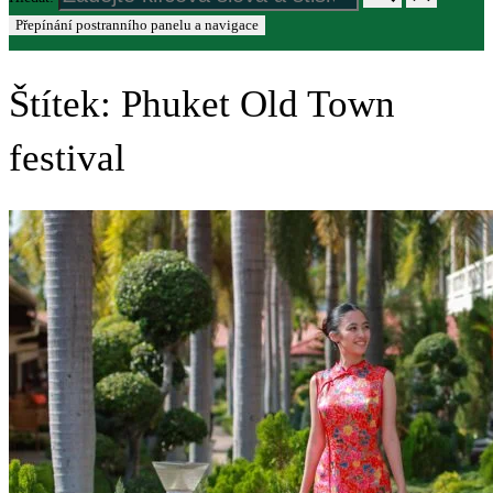
Přepínání postranního panelu a navigace
Štítek:
Phuket Old Town
festival