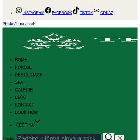
INSTAGRAM
FACEBOOK
TIKTOK
ODKAZ
Přeskočit na obsah
HOME
POKOJE
RESTAURACE
SPA
GALERIE
BLOG
KONTAKT
BOOK NOW
ČEŠTINA
Hledat: