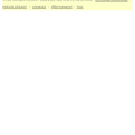
PRÁVNÍ ZÁSADY
｜
COOKIES
｜
PŘÍSTUPNOST
｜
TISK