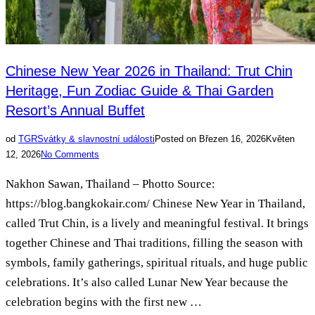
Chinese New Year 2026 in Thailand: Trut Chin
Heritage, Fun Zodiac Guide & Thai Garden
Resort’s Annual Buffet
od
TGR
Svátky & slavnostní události
Posted on
Březen 16, 2026
Květen
12, 2026
No Comments
Nakhon Sawan, Thailand – Photto Source:
https://blog.bangkokair.com/ Chinese New Year in Thailand,
called Trut Chin, is a lively and meaningful festival. It brings
together Chinese and Thai traditions, filling the season with
symbols, family gatherings, spiritual rituals, and huge public
celebrations. It’s also called Lunar New Year because the
celebration begins with the first new …