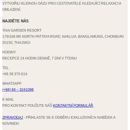
VYTVOŘILI KLIDNOU OÁZU PRO CESTOVATELE HLEDAJÍCÍ RELAXACI A
OMLAZENÍ.
NAJDĚTE NÁS
THAI GARDEN RESORT
179/168 M5 NORTH PATTAYA ROAD, NAKLUA, BANGLAMUNG, CHONBURI
20150, THAJSKO
HODINY
RECEPCE 24 HODIN DENNĚ, 7 DNÍ V TÝDNU
TEL
+66 38 370 614
WHATSAPP
(+66) 84 – 3241098
E-MAIL
PRO KONTAKT POUŽIJTE NÁŠ
KONTAKTNÍ FORMULÁŘ
.
ZPRAVODAJ
- PŘIHLASTE SE K ODBĚRU EXKLUZIVNÍCH NABÍDEK A
NOVINEK!