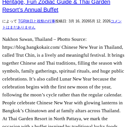
Heritage, Fun Zodiac Guide & Thai Garden
Resort’s Annual Buffet
によって
TGR
休日と祝祭の行事
投稿日:
3月 16, 2026
5月 12, 2026
コメン
トはまだありません
Nakhon Sawan, Thailand – Photto Source:
https://blog.bangkokair.com/ Chinese New Year in Thailand,
called Trut Chin, is a lively and meaningful festival. It brings
together Chinese and Thai traditions, filling the season with
symbols, family gatherings, spiritual rituals, and huge public
celebrations. It’s also called Lunar New Year because the
celebration begins with the first new moon of the year,
following the moon’s cycle rather than the regular calendar.
People celebrate Chinese New Year with glowing lanterns in
Bangkok’s Chinatown and at family altars across Thailand.
At Thai Garden Resort in North Pattaya, we mark the
occasion with a buffet inspired by traditional lucky foods.