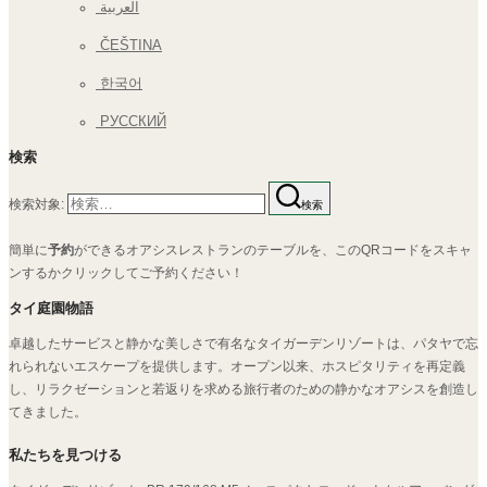
العربية
ČEŠTINA
한국어
РУССКИЙ
検索
検索対象:
検索
簡単に
予約
ができるオアシスレストランのテーブルを、このQRコードをスキャ
ンするかクリックしてご予約ください！
タイ庭園物語
卓越したサービスと静かな美しさで有名なタイガーデンリゾートは、パタヤで忘
れられないエスケープを提供します。オープン以来、ホスピタリティを再定義
し、リラクゼーションと若返りを求める旅行者のための静かなオアシスを創造し
てきました。
私たちを見つける