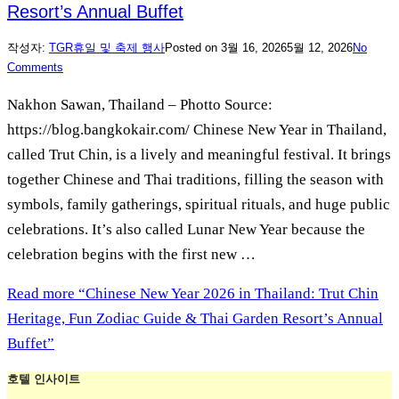
Resort’s Annual Buffet
작성자:
TGR
휴일 및 축제 행사
Posted on
3월 16, 2026
5월 12, 2026
No
Comments
Nakhon Sawan, Thailand – Photto Source:
https://blog.bangkokair.com/ Chinese New Year in Thailand,
called Trut Chin, is a lively and meaningful festival. It brings
together Chinese and Thai traditions, filling the season with
symbols, family gatherings, spiritual rituals, and huge public
celebrations. It’s also called Lunar New Year because the
celebration begins with the first new …
Read more
“Chinese New Year 2026 in Thailand: Trut Chin
Heritage, Fun Zodiac Guide & Thai Garden Resort’s Annual
Buffet”
호텔 인사이트