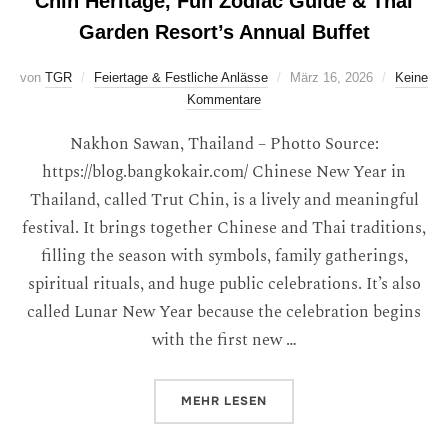
Chin Heritage, Fun Zodiac Guide & Thai
Garden Resort’s Annual Buffet
von
TGR
Feiertage & Festliche Anlässe
März 16, 2026
Keine
Kommentare
Nakhon Sawan, Thailand – Photto Source:
https://blog.bangkokair.com/ Chinese New Year in
Thailand, called Trut Chin, is a lively and meaningful
festival. It brings together Chinese and Thai traditions,
filling the season with symbols, family gatherings,
spiritual rituals, and huge public celebrations. It’s also
called Lunar New Year because the celebration begins
with the first new …
MEHR
LESEN