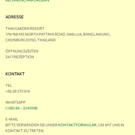
ADRESSE
THAI GARDEN RESORT
179/168 M5 NORTH PATTAYA ROAD, NAKLUA, BANGLAMUNG,
CHONBURI 20150, THAILAND
ÖFFNUNGSZEITEN
24/7 REZEPTION
KONTAKT
TEL
+66 38 370 614
WHATSAPP
(+66) 84 – 3241098
E-MAIL
BITTE VERWENDEN SIE UNSER
KONTAKTFORMULAR
, UM MIT UNS IN
KONTAKT ZU TRETEN.