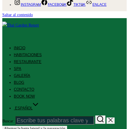
INSTAGRAM
FACEBOOK
TIKTOK
ENLACE
Saltar al contenido
INICIO
HABITACIONES
RESTAURANTE
SPA
GALERÍA
BLOG
CONTACTO
BOOK NOW
ESPAÑOL
Buscar:
Alternar la barra lateral y la navegación