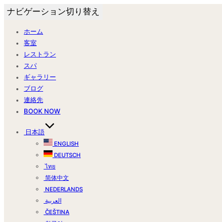
ナビゲーション切り替え
ホーム
客室
レストラン
スパ
ギャラリー
ブログ
連絡先
BOOK NOW
日本語
ENGLISH
DEUTSCH
ไทย
简体中文
NEDERLANDS
العربية
ČEŠTINA