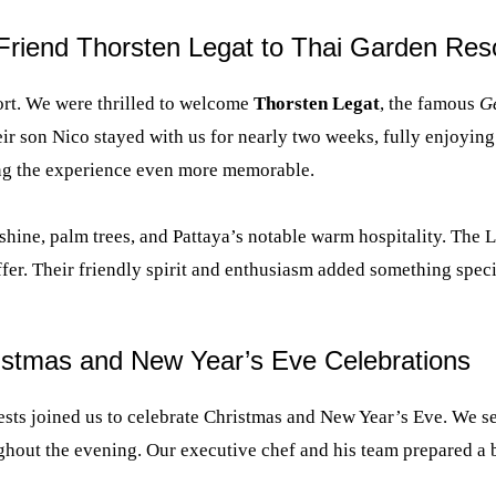
riend Thorsten Legat to Thai Garden Res
sort. We were thrilled to welcome
Thorsten Legat
, the famous
G
 son Nico stayed with us for nearly two weeks, fully enjoying th
ng the experience even more memorable.
ine, palm trees, and Pattaya’s notable warm hospitality. The L
ffer. Their friendly spirit and enthusiasm added something speci
ristmas and New Year’s Eve Celebrations
sts joined us to celebrate Christmas and New Year’s Eve. We set 
ghout the evening. Our executive chef and his team prepared a