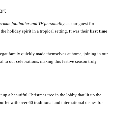
ort
erman footballer and TV personality
, as our guest for
e holiday spirit in a tropical setting. It was their
first time
egat family quickly made themselves at home, joining in our
al to our celebrations, making this festive season truly
up a beautiful Christmas tree in the lobby that lit up the
buffet with over 60 traditional and international dishes for