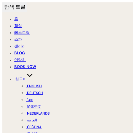
탐색 토글
홈
객실
레스토랑
스파
갤러리
BLOG
연락처
BOOK NOW
한국어
ENGLISH
DEUTSCH
ไทย
简体中文
NEDERLANDS
العربية
ČEŠTINA