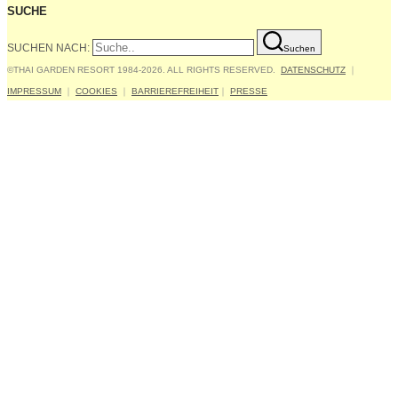
SUCHE
SUCHEN NACH:
Suchen
©THAI GARDEN RESORT 1984-2026. ALL RIGHTS RESERVED.
DATENSCHUTZ
｜
IMPRESSUM
｜
COOKIES
｜
BARRIEREFREIHEIT
｜
PRESSE