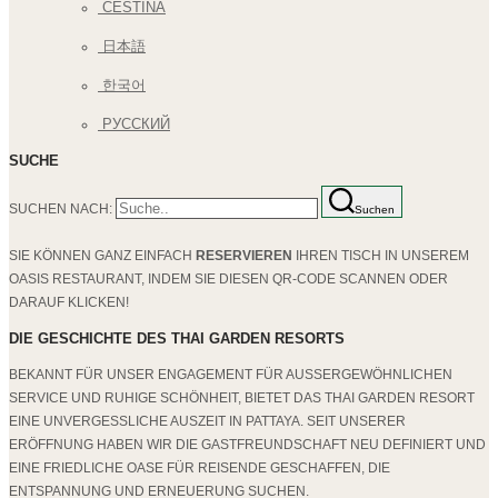
ČEŠTINA
日本語
한국어
РУССКИЙ
SUCHE
SUCHEN NACH:
Suchen
SIE KÖNNEN GANZ EINFACH
RESERVIEREN
IHREN TISCH IN UNSEREM
OASIS RESTAURANT, INDEM SIE DIESEN QR-CODE SCANNEN ODER
DARAUF KLICKEN!
DIE GESCHICHTE DES THAI GARDEN RESORTS
BEKANNT FÜR UNSER ENGAGEMENT FÜR AUSSERGEWÖHNLICHEN S
ERVICE UND RUHIGE SCHÖNHEIT, BIETET DAS THAI GARDEN RESORT E
INE UNVERGESSLICHE AUSZEIT IN PATTAYA. SEIT UNSERER E
RÖFFNUNG HABEN WIR DIE GASTFREUNDSCHAFT NEU DEFINIERT UND E
INE FRIEDLICHE OASE FÜR REISENDE GESCHAFFEN, DIE E
NTSPANNUNG UND ERNEUERUNG SUCHEN.