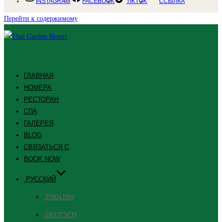
INSTAGRAM
FACEBOOK
TIKTOK
ССЫЛКА
Перейти к содержимому
ГЛАВНАЯ
НОМЕРА
РЕСТОРАН
СПА
ГАЛЕРЕЯ
BLOG
СВЯЗАТЬСЯ С
BOOK NOW
РУССКИЙ
ENGLISH
DEUTSCH