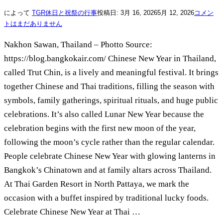
によって
TGR
休日と祝祭の行事
投稿日:
3月 16, 2026
5月 12, 2026
コメン
トはまだありません
Nakhon Sawan, Thailand – Photto Source:
https://blog.bangkokair.com/ Chinese New Year in Thailand,
called Trut Chin, is a lively and meaningful festival. It brings
together Chinese and Thai traditions, filling the season with
symbols, family gatherings, spiritual rituals, and huge public
celebrations. It’s also called Lunar New Year because the
celebration begins with the first new moon of the year,
following the moon’s cycle rather than the regular calendar.
People celebrate Chinese New Year with glowing lanterns in
Bangkok’s Chinatown and at family altars across Thailand.
At Thai Garden Resort in North Pattaya, we mark the
occasion with a buffet inspired by traditional lucky foods.
Celebrate Chinese New Year at Thai …