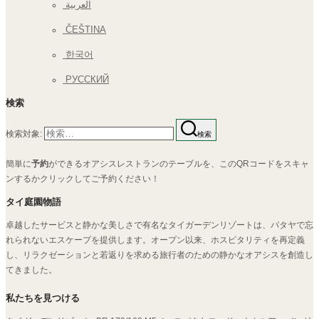
العربية
ČEŠTINA
한국어
РУССКИЙ
検索
検索対象:
検索
簡単に
予約
ができるオアシスレストランのテーブルを、このQRコードをスキャ
ンするかクリックしてご予約ください！
タイ庭園物語
卓越したサービスと静かな美しさで有名なタイガーデンリゾートは、パタヤで忘
れられないエスケープを提供します。オープン以来、ホスピタリティを再定義
し、リラクゼーションと若返りを求める旅行者のための静かなオアシスを創造し
てきました。
私たちを見つける