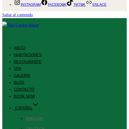
INSTAGRAM
FACEBOOK
TIKTOK
ENLACE
Saltar al contenido
INICIO
HABITACIONES
RESTAURANTE
SPA
GALERÍA
BLOG
CONTACTO
BOOK NOW
ESPAÑOL
ENGLISH
DEUTSCH