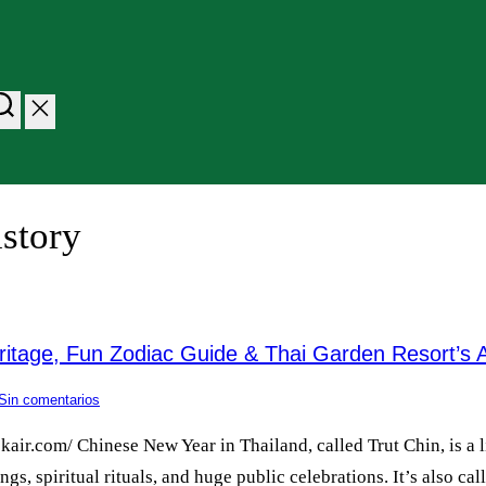
story
ritage, Fun Zodiac Guide & Thai Garden Resort’s A
Sin comentarios
ir.com/ Chinese New Year in Thailand, called Trut Chin, is a li
ings, spiritual rituals, and huge public celebrations. It’s also 