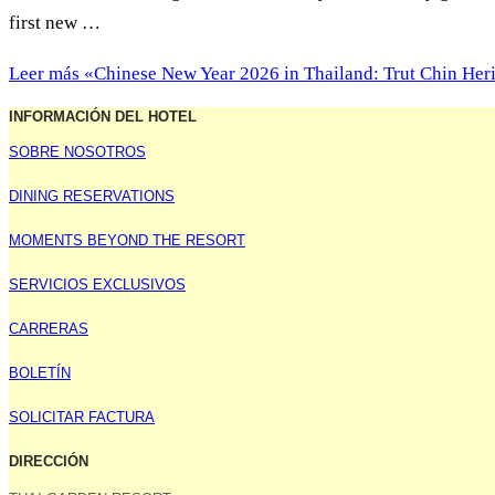
first new …
Leer más
«Chinese New Year 2026 in Thailand: Trut Chin Heri
INFORMACIÓN DEL HOTEL
SOBRE NOSOTROS
DINING RESERVATIONS
MOMENTS BEYOND THE RESORT
SERVICIOS EXCLUSIVOS
CARRERAS
BOLETÍN
SOLICITAR FACTURA
DIRECCIÓN