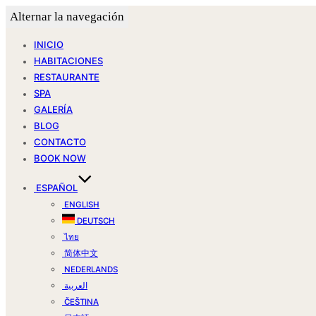
Alternar la navegación
INICIO
HABITACIONES
RESTAURANTE
SPA
GALERÍA
BLOG
CONTACTO
BOOK NOW
ESPAÑOL
ENGLISH
DEUTSCH
ไทย
简体中文
NEDERLANDS
العربية
ČEŠTINA