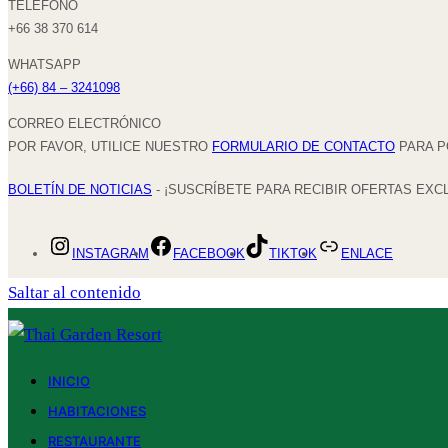
TELÉFONO
+66 38 370 614
WHATSAPP
(+66) 84 – 3241098
CORREO ELECTRÓNICO
POR FAVOR, UTILICE NUESTRO
FORMULARIO DE CONTACTO
PARA P
BOLETÍN DE NOTICIAS
- ¡SUSCRÍBETE PARA RECIBIR OFERTAS EXC
INSTAGRAM
FACEBOOK
TIKTOK
ENLACE
Saltar al contenido
INICIO
HABITACIONES
RESTAURANTE