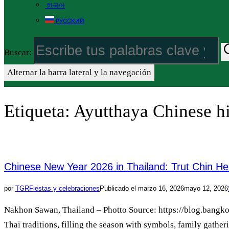
한국어
РУССКИЙ
Buscar:
Alternar la barra lateral y la navegación
Etiqueta:
Ayutthaya Chinese hi
Chinese New Year 2026 in Thailand: Trut Chin He
por
TGR
Fiestas y celebraciones
Publicado el
marzo 16, 2026
mayo 12, 2026
Nakhon Sawan, Thailand – Photto Source: https://blog.bangkoka
Thai traditions, filling the season with symbols, family gather