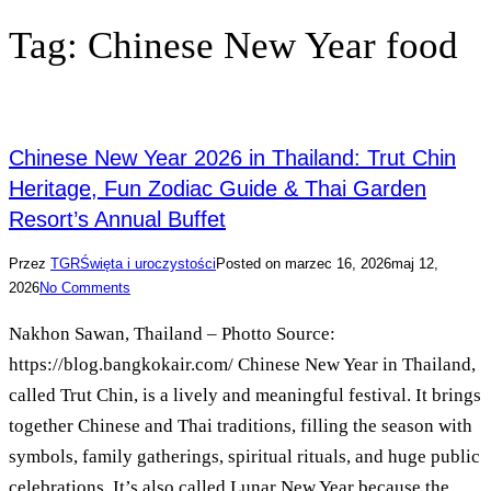
Tag:
Chinese New Year food
Chinese New Year 2026 in Thailand: Trut Chin
Heritage, Fun Zodiac Guide & Thai Garden
Resort’s Annual Buffet
Przez
TGR
Święta i uroczystości
Posted on
marzec 16, 2026
maj 12,
2026
No Comments
Nakhon Sawan, Thailand – Photto Source:
https://blog.bangkokair.com/ Chinese New Year in Thailand,
called Trut Chin, is a lively and meaningful festival. It brings
together Chinese and Thai traditions, filling the season with
symbols, family gatherings, spiritual rituals, and huge public
celebrations. It’s also called Lunar New Year because the