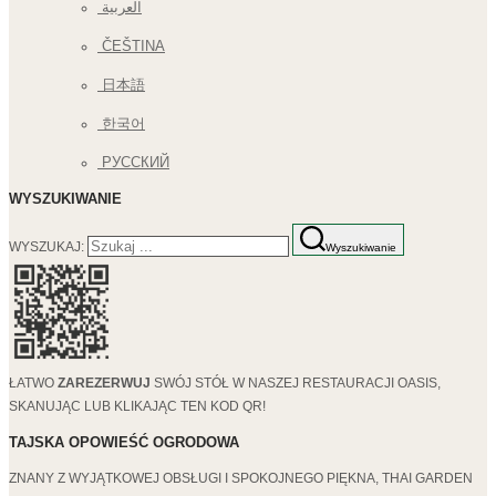
العربية
ČEŠTINA
日本語
한국어
РУССКИЙ
WYSZUKIWANIE
WYSZUKAJ:
Wyszukiwanie
ŁATWO
ZAREZERWUJ
SWÓJ STÓŁ W NASZEJ RESTAURACJI OASIS,
SKANUJĄC LUB KLIKAJĄC TEN KOD QR!
TAJSKA OPOWIEŚĆ OGRODOWA
ZNANY Z WYJĄTKOWEJ OBSŁUGI I SPOKOJNEGO PIĘKNA, THAI GARDEN