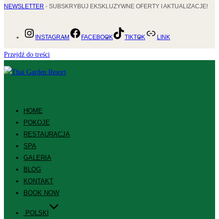
NEWSLETTER
- SUBSKRYBUJ EKSKLUZYWNE OFERTY I AKTUALIZACJE!
INSTAGRAM
FACEBOOK
TIKTOK
LINK
Przejdź do treści
HOME
POKOJE
RESTAURACJA
SPA
GALERIA
BLOG
KONTAKT
BOOK NOW
POLSKI