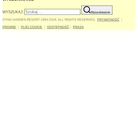
WYSZUKAJ:
Wyszukiwanie
©THAI GARDEN RESORT 1984-2026. ALL RIGHTS RESERVED.
PRYWATNOŚĆ
｜
PRAWNE
｜
PLIKI COOKIE
｜
DOSTĘPNOŚĆ
｜
PRASA