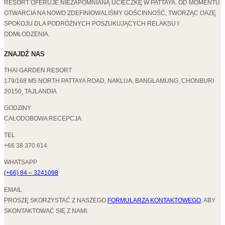
RESORT OFERUJE NIEZAPOMNIANĄ UCIECZKĘ W PATTAYA. OD MOMENTU
OTWARCIA NA NOWO ZDEFINIOWALIŚMY GOŚCINNOŚĆ, TWORZĄC OAZĘ
SPOKOJU DLA PODRÓŻNYCH POSZUKUJĄCYCH RELAKSU I
ODMŁODZENIA.
ZNAJDŹ NAS
THAI GARDEN RESORT
179/168 M5 NORTH PATTAYA ROAD, NAKLUA, BANGLAMUNG, CHONBURI
20150, TAJLANDIA
GODZINY
CAŁODOBOWA RECEPCJA
TEL
+66 38 370 614
WHATSAPP
(+66) 84 – 3241098
EMAIL
PROSZĘ SKORZYSTAĆ Z NASZEGO
FORMULARZA KONTAKTOWEGO
, ABY
SKONTAKTOWAĆ SIĘ Z NAMI.