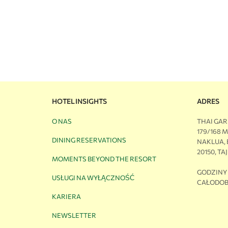
HOTEL INSIGHTS
ADRES
O NAS
THAI GA
179/168 
DINING RESERVATIONS
NAKLUA,
20150, TA
MOMENTS BEYOND THE RESORT
GODZINY
USŁUGI NA WYŁĄCZNOŚĆ
CAŁODOB
KARIERA
NEWSLETTER