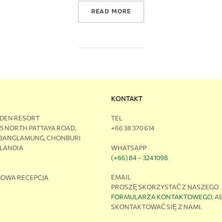
READ MORE
KONTAKT
RDEN RESORT
TEL
M5 NORTH PATTAYA ROAD,
+66 38 370 614
 BANGLAMUNG, CHONBURI
WHATSAPP
JLANDIA
(+66) 84 – 3241098
EMAIL
OWA RECEPCJA
PROSZĘ SKORZYSTAĆ Z NASZEGO
FORMULARZA KONTAKTOWEGO
, A
SKONTAKTOWAĆ SIĘ Z NAMI.