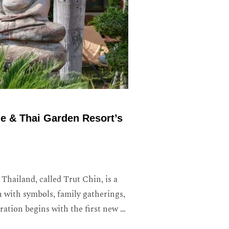
de & Thai Garden Resort’s
hailand, called Trut Chin, is a
on with symbols, family gatherings,
bration begins with the first new …